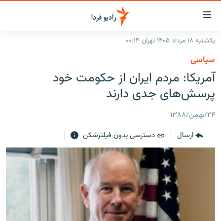
ینک‌های
ابلیت
سترسی
یکشنبه ۱۸ مرداد ۱۴۰۵ تهران ۰۰:۱۴
ازگشت
صفحه اصلی
سیاسی
ازگشت
ایران
آمریکا: مردم ایران از حکومت خود
ه
نوی
جهان
پرسش‌های جدی دارند
صلی
رادیو
فتن
۲۴/بهمن/۱۳۸۸
ه
پادکست
انتخاب کنید و بشنوید
فحه
ارسال
دسترسی بدون فیلترشکن
چندرسانه‌ای
برنامه‌های رادیویی
ستجو
زنان فردا
فرکانس‌ها
گزارش‌های تصویری
گزارش‌های ویدئویی
English
به ما بپیوندید