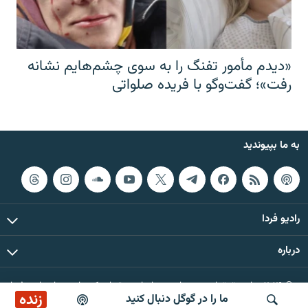
«دیدم مأمور تفنگ را به سوی چشم‌هایم نشانه
رفت»؛ گفت‌و‌گو با فریده صلواتی
به ما بپیوندید
رادیو فردا
درباره
© ۲۰۲۶ تمام حقوق این وب‌سایت، بر اساس مقررات کپی‌رایت، برای رادیو فردا
زنده
ما را در گوگل دنبال کنید
محفوظ است.
پخش آنلاین