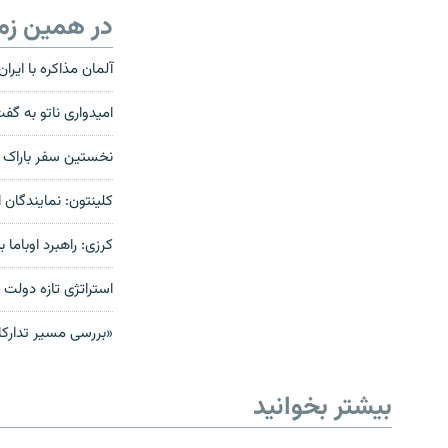
در همین زم
آلمان مذاكره با ايران
امیدواری ناتو به گفت
نخستین سفر باراک اوب
کلینتون: نمایندگان 
کرزی: راهبرد اوباما ب
استراتژی تازه دولت ا
«بررسی مسیر تدارکات
بیشتر بخوانید