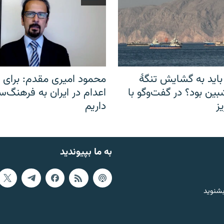
باید به گشایش تنگهٔ
محمود امیری مقدم: برای مب
ین بود؟ در گفت‌وگو با
اعدام در ایران به فرهنگ‌سا
ز
داریم
به ما بپیوندید
بشنوید