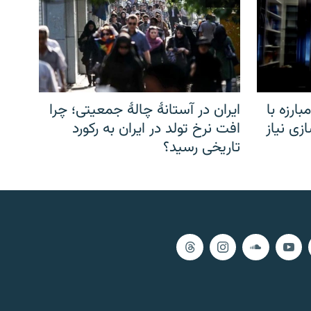
ارزه با
ایران در آستانهٔ چالهٔ جمعیتی؛ چرا
زی نیاز
افت نرخ تولد در ایران به رکورد
تاریخی رسید؟