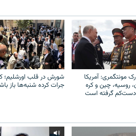
ک مونتگمری: آمریکا
شورش در قلب اورشلیم؛ کا
ن، روسیه، چین و کره
جرات کرده شنبه‌ها باز باش
 دست‌کم گرفته است