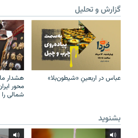
گزارش و تحلیل
عباس در اربعینِ «شیطون‌بلا»
هشدار مار
محور ایرا
شمالی را
بشنوید