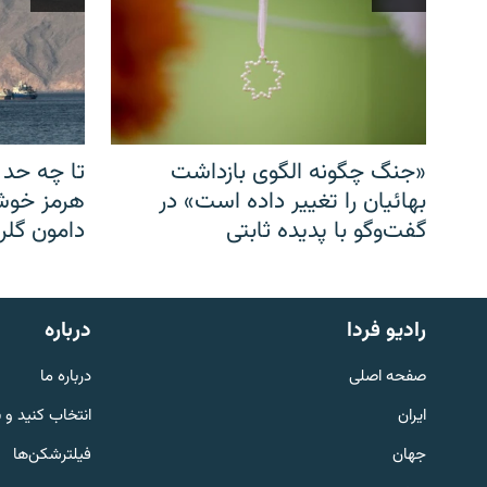
«جنگ چگونه الگوی بازداشت
تا چه حد 
بهائیان را تغییر داده است» در
هرمز خوشب
گفت‌وگو با پدیده ثابتی
دامون گلری
English
رادیو فردا
درباره
به ما بپیوندید
صفحه اصلی
درباره ما
ایران
انتخاب کنید و 
جهان
فیلترشکن‌ها