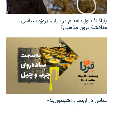
پاراگراف اول؛ اعدام در ایران، پروژه سیاسی یا
مناقشهٔ درون مذهبی؟
عباس در اربعینِ «شیطون‌بلا»