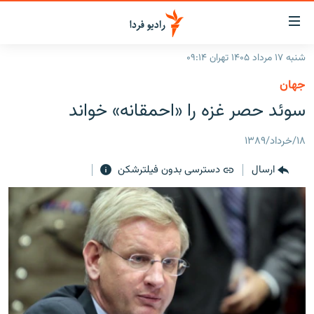
ینک‌های
ابلیت
سترسی
شنبه ۱۷ مرداد ۱۴۰۵ تهران ۰۹:۱۴
ازگشت
صفحه اصلی
جهان
ازگشت
ایران
سوئد حصر غزه را «احمقانه» خواند
ه
نوی
جهان
صلی
۱۸/خرداد/۱۳۸۹
رادیو
فتن
ارسال
دسترسی بدون فیلترشکن
ه
پادکست
انتخاب کنید و بشنوید
فحه
چندرسانه‌ای
برنامه‌های رادیویی
ستجو
زنان فردا
فرکانس‌ها
گزارش‌های تصویری
گزارش‌های ویدئویی
English
به ما بپیوندید