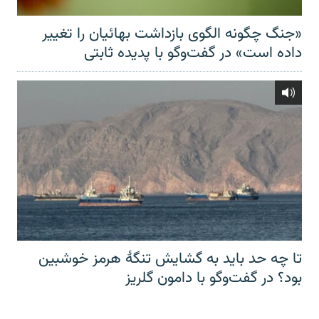
«جنگ چگونه الگوی بازداشت بهائیان را تغییر
داده است» در گفت‌وگو با پدیده ثابتی
تا چه حد باید به گشایش تنگهٔ هرمز خوشبین
بود؟ در گفت‌وگو با دامون گلریز