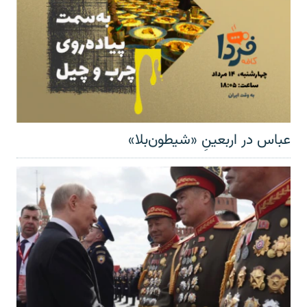
عباس در اربعینِ «شیطون‌بلا»