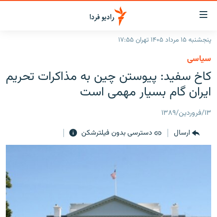
ینک‌های
ابلیت
سترسی
پنجشنبه ۱۵ مرداد ۱۴۰۵ تهران ۱۷:۵۵
ازگشت
صفحه اصلی
سیاسی
ازگشت
ایران
کاخ سفید: پیوستن چین به مذاکرات تحریم
ه
نوی
جهان
ایران گام بسیار مهمی است
صلی
رادیو
فتن
۱۳/فروردین/۱۳۸۹
ه
پادکست
انتخاب کنید و بشنوید
فحه
ارسال
دسترسی بدون فیلترشکن
چندرسانه‌ای
برنامه‌های رادیویی
ستجو
زنان فردا
فرکانس‌ها
گزارش‌های تصویری
گزارش‌های ویدئویی
English
به ما بپیوندید