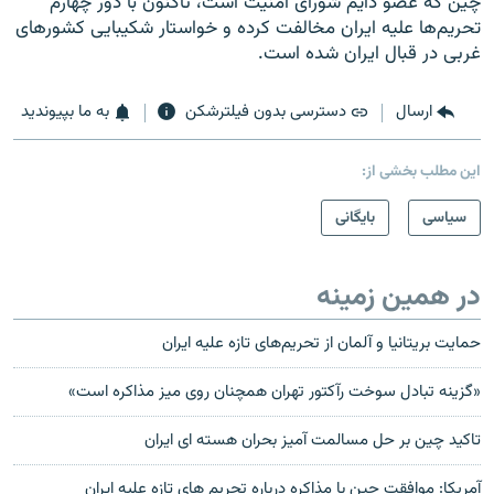
چین که عضو دایم شورای امنیت است، تاکنون با دور چهارم
تحریم‌ها علیه ایران مخالفت کرده و خواستار شکیبایی کشورهای
غربی در قبال ایران شده است.
ارسال
دسترسی بدون فیلترشکن
به ما بپیوندید
این مطلب بخشی از:
سیاسی
بایگانی
در همین زمینه
حمايت بريتانيا و آلمان از تحريم‌های تازه عليه ايران
«گزينه تبادل سوخت رآکتور تهران همچنان روی ميز مذاکره است»
تاکید چین بر حل مسالمت آمیز بحران هسته ای ایران
آمريکا: موافقت چين با مذاکره درباره تحریم های تازه علیه ايران