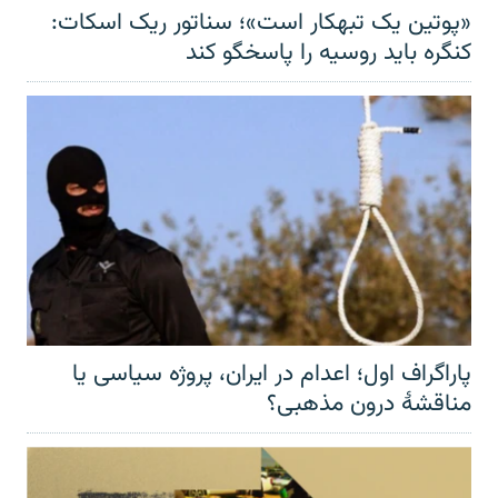
«پوتین یک تبهکار است»؛ سناتور ریک اسکات:
کنگره باید روسیه را پاسخگو کند
پاراگراف اول؛ اعدام در ایران، پروژه سیاسی یا
مناقشهٔ درون مذهبی؟