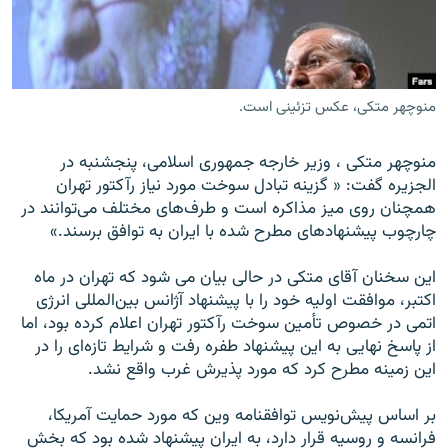
منوچهر متکی، عکس تزئینی است.
زبان‌های دیگر
منوچهر متکی ، وزير خارجه جمهوری اسلامی، پنجشنبه در
الجزيره گفت: « گزينه تبادل سوخت مورد نياز رآکتور تهران
همچنان روی ميز مذاکره است و طرف‌های مختلف می‌توانند در
چارچوب پيشنهادهای مطرح شده با ايران به توافق برسند.»
اين سخنان آقای متکی در حالی بيان می شود که تهران در ماه
اکتبر، موافقت اوليه خود را با پيشنهاد آژانس بين‌المللی انرژی
اتمی در خصوص تأمين سوخت رآکتور تهران اعلام کرده بود، اما
از پاسخ نهايی به اين پيشنهاد طفره رفت و شرايط تازه‌ای را در
اين زمينه مطرح کرد که مورد پذيرش غرب واقع نشد.
بر اساس پيش‌نويس توافقنامه وين که مورد حمايت آمريکا،
فرانسه و روسيه قرار دارد، به ايران پيشنهاد شده بود که بخش