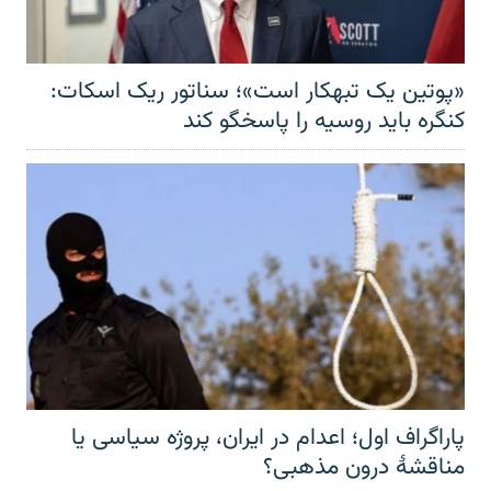
«پوتین یک تبهکار است»؛ سناتور ریک اسکات:
کنگره باید روسیه را پاسخگو کند
پاراگراف اول؛ اعدام در ایران، پروژه سیاسی یا
مناقشهٔ درون مذهبی؟