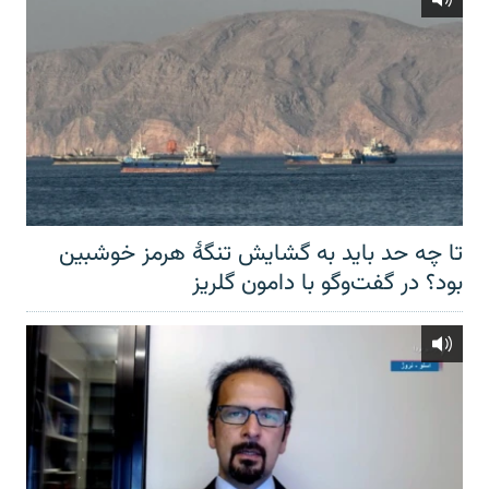
تا چه حد باید به گشایش تنگهٔ هرمز خوشبین
بود؟ در گفت‌وگو با دامون گلریز