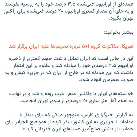
عمده‌ای از اورانيوم غنی‌شده ۳.۵ درصد خود را به روسيه بفرستد
و به جای آن مقدار کمتری اورانيوم ۲۰ درصد غنی‌شده برای رآکتور
تهران بگيرد.
بیشتر بخوانید:
آمريکا: مذاکرات گروه ۱+۵ درباره تحریم‌ها علیه ايران برگزار شد
اين در حالی است که ايران تمايل داشت حجم کمتری از ذخيره
اورانيوم ۳.۵ درصدی خود را مبادله کند و علاوه بر اين انتظار
داشت که اين مبادله نه در خارج از ايران که در جزيره کيش و به
صورت همزمان انجام شود.
خواسته‌های ايران با واکنش منفی غرب روبه‌رو شد و در نهايت
به اعلام آغاز غنی‌سازی ۲۰ درصدی از سوی تهران انجاميد.
به گزارش خبرگزاری فارس، منوچهر متکی که برای ديدار با
مقامات الجزايری به اين کشور سفر کرده از «مواضع الجزاير برای
حمايت از دانش صلح‌آميز هسته‌ای ايران قدردانی کرد.»