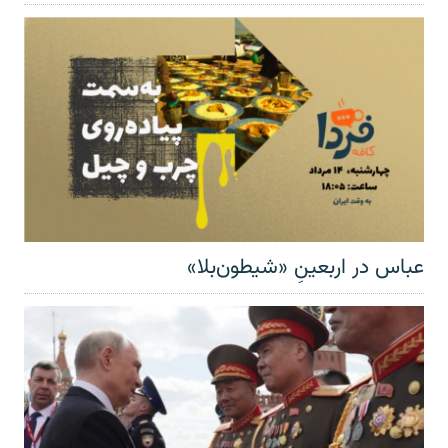
عباس در اربعینِ «شیطون‌بلا»