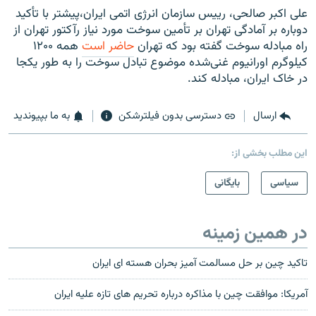
علی اکبر صالحی، رييس سازمان انرژی اتمی ايران،پیشتر با تأکيد
دوباره بر آمادگی تهران بر تأمين سوخت مورد نياز رآکتور تهران از
راه مبادله سوخت گفته بود که تهران
حاضر است
همه ۱۲۰۰
کيلوگرم اورانيوم غنی‌شده موضوع تبادل سوخت را به طور يکجا
در خاک ايران، مبادله کند.
ارسال
دسترسی بدون فیلترشکن
به ما بپیوندید
این مطلب بخشی از:
سیاسی
بایگانی
در همین زمینه
تاکید چین بر حل مسالمت آمیز بحران هسته ای ایران
آمريکا: موافقت چين با مذاکره درباره تحریم های تازه علیه ايران