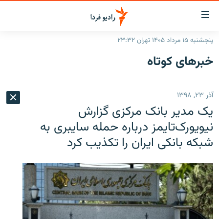
ینک‌های
ابلیت
سترسی
پنجشنبه ۱۵ مرداد ۱۴۰۵ تهران ۲۳:۳۲
ازگشت
صفحه اصلی
خبرهای کوتاه
ازگشت
ایران
ه
نوی
جهان
آذر ۲۳, ۱۳۹۸
صلی
رادیو
فتن
یک مدیر بانک مرکزی گزارش
ه
پادکست
انتخاب کنید و بشنوید
نیویورک‌تایمز درباره حمله سایبری به
فحه
شبکه بانکی ایران را تکذیب کرد
چندرسانه‌ای
برنامه‌های رادیویی
ستجو
زنان فردا
فرکانس‌ها
گزارش‌های تصویری
گزارش‌های ویدئویی
English
به ما بپیوندید