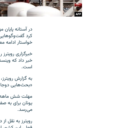
در آستانه پایان 
کرد گفت‌وگوهایی
خواستار ادامه م
خبر داد که وینسن
است.
به گزارش رویترز
«بحث‌هایی دوجان
مهلت شش ماهه‌ای 
می‌رسد.
رویترز به نقل از
فعلی این کشور از