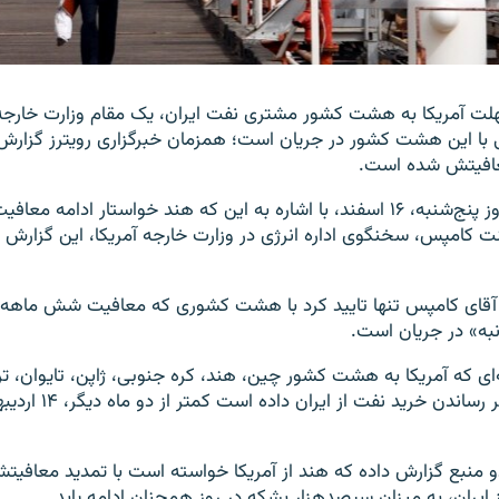
مهلت آمریکا به هشت کشور مشتری نفت ایران، یک مقام وزارت خارجه آ
 با این هشت کشور در جریان است؛ همزمان خبرگزاری رویترز گزارش 
عافیتش شده است.
خبرگزاری رویترز روز پنج‌شنبه، ۱۶ اسفند، با اشاره به این که هند خواستار ادا
ت کامپس، سخنگوی اداره انرژی در وزارت خارجه آمریکا، این گزارش را
، آقای کامپس تنها تایید کرد با هشت کشوری که معافیت شش ماهه 
به» در جریان است.
که آمریکا به هشت کشور چین، هند، کره جنوبی، ژاپن، تایوان، ترکیه
یونان برای به صفر رساندن خر
 دو منبع گزارش داده که هند از آمریکا خواسته است با تمدید معافیت
 ایران، به میزان سیصدهزار بشکه در روز همچنان ادامه یابد.