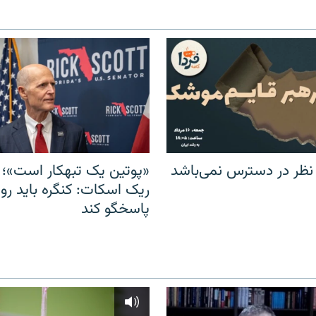
 نظر در دسترس نمی‌باشد
«پوتین یک تبهکار است»؛ 
ریک اسکات: کنگره باید روس
پاسخگو کند