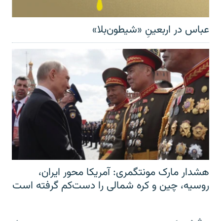
عباس در اربعینِ «شیطون‌بلا»
هشدار مارک مونتگمری: آمریکا محور ایران،
روسیه، چین و کره شمالی را دست‌کم گرفته است