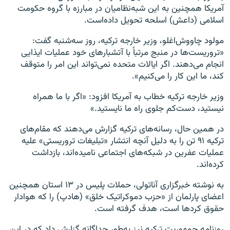
آمریکا همچنین به این شبه‌نظامیان در مبارزه با گروه حکومت
اسلامی (داعش) اسلحه تحویل داده‌است.
مولود چاووش‌اغلو، وزیر خارجه ترکیه، روز سه‌شنبه گفت:
«تروریست‌ها در منبج مرتباً با آتشبارهای خود عملیات ایذایی
انجام می‌دهند. اگر ایالات متحده نمی‌تواند این امر را متوقف
کند، ما این کار را می‌کنیم».
وزیر خارجه ترکیه خطاب به آمریکا افزود: «اگر با ما همراه
نیستید، دست‌کم جلوی راه ما نایستید.»
در همین حال، رسانه‌های ترکیه گزارش می‌دهند که مقام‌های
ترکیه ۹۱ تن را به دلیل آنچه انتشار «تبلیغات تروریستی» علیه
عملیات عفرین در شبکه‌های اجتماعی نامیده‌اند، بازداشت
کرده‌اند.
به نوشته خبرگزاری آناتولی، حملات پلیس در ۱۳ استان همچنین
اعضای پارلمان از «حزب دموکراتیک خلق» (هادپ) را که هوادار
حقوق کردها است، هدف گرفته است.
روزنامه جمهوریت ترکیه نیز به‌طور جداگانه گزارش داد که در این