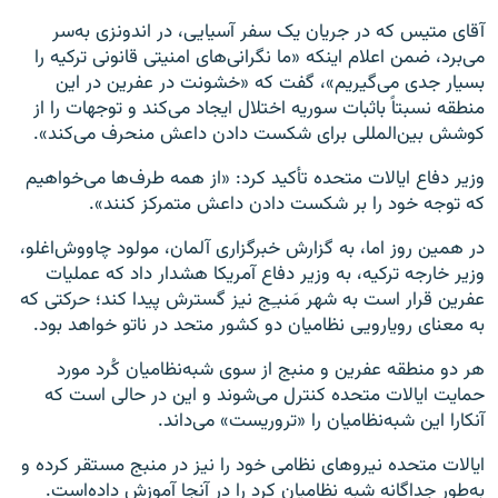
آقای متیس که در جریان یک سفر آسیایی، در اندونزی به‌سر
می‌برد، ضمن اعلام اینکه «ما نگرانی‌های امنیتی قانونی ترکیه را
بسیار جدی می‌گیریم»، گفت که «خشونت در عفرین در این
منطقه نسبتاً باثبات سوریه اختلال ایجاد می‌کند و توجهات را از
کوشش بین‌المللی برای شکست دادن داعش منحرف می‌کند».
وزیر دفاع ایالات متحده تأکید کرد: «از همه طرف‌ها می‌خواهیم
که توجه خود را بر شکست دادن داعش متمرکز کنند».
در همین روز اما، به گزارش خبرگزاری آلمان، مولود چاووش‌اغلو،
وزیر خارجه ترکیه، به وزیر دفاع آمریکا هشدار داد که عملیات
عفرین قرار است به شهر مَنبـِج نیز گسترش پیدا کند؛ حرکتی که
به معنای رویارویی نظامیان دو کشور متحد در ناتو خواهد بود.
هر دو منطقه عفرین و منبج از سوی شبه‌نظامیان کُرد مورد
حمایت ایالات متحده کنترل می‌شوند و این در حالی است که
آنکارا این شبه‌نظامیان را «تروریست» می‌داند.
ایالات متحده نیروهای نظامی خود را نیز در منبج مستقر کرده‌ و
به‌طور جداگانه شبه نظامیان کرد را در آنجا آموزش داده‌است.