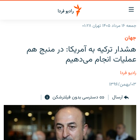
ینک‌های
ابلیت
سترسی
جمعه ۱۶ مرداد ۱۴۰۵ تهران ۰۱:۲۸
ازگشت
صفحه اصلی
جهان
ازگشت
ایران
هشدار ترکیه به آمریکا:‌ در منبج هم
ه
نوی
جهان
عملیات انجام می‌دهیم
صلی
رادیو
فتن
رادیو فردا
ه
پادکست
انتخاب کنید و بشنوید
فحه
۰۳/بهمن/۱۳۹۶
چندرسانه‌ای
برنامه‌های رادیویی
ستجو
ارسال
دسترسی بدون فیلترشکن
زنان فردا
فرکانس‌ها
گزارش‌های تصویری
گزارش‌های ویدئویی
English
به ما بپیوندید