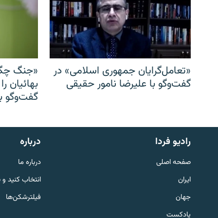
«تعامل‌گرایان جمهوری اسلامی» در
«جنگ چگو
گفت‌وگو با علیرضا نامور حقیقی
بهائیان را
گفت‌وگو با
English
رادیو فردا
درباره
به ما بپیوندید
صفحه اصلی
درباره ما
ایران
انتخاب کنید و 
جهان
فیلترشکن‌ها
پادکست