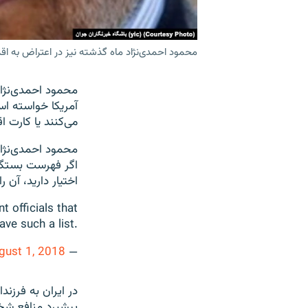
محمود احمدی‌نژاد ماه گذشته نیز در اعتراض به اقدا
آمریکا خواسته اس
می‌کنند یا کارت ا
محمود احمدی‌نژاد 
اگر فهرست بستگان
اختیار دارید، آن ر
 officials that
ave such a list.
gust 1, 2018
— Mahmoud Ahmadinejad (@Ahmadinejad1956)
در ایران به فرزن
پیشبرد منافع شخص