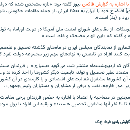
با اشاره به گزارش فاکس
نیوز گفته بود: «تازه مشخص شده که دولت
مذاکرات [هسته‌ای] افتضاح خود با ایران به ۲۵۰۰ ایرانی، از جمله مقاما
یاد و (بد) است».
رسکات، از مقام‌های شورای امنیت ملی آمریکا در دولت اوباما، به توئ
 و گفته که «این اتهام مضحک و غلط است.»
ماری از نمایندگان مجلس ایران در ماه‌های گذشته تحقیق و تفحصی ر
بت کنند افراد دو تابعیتی به نهادهای مهم زیر مجموعه دولت نفوذ کرد
گان که اردیبهشت‌ماه منتشر شد، می‌گوید «بسیاری» از فرزندان مسئ
 متعدد نظیر تحصیل و تولد، تابعیت دیگر کشورها را اخذ کرده‌اند و..
 آن کشورها مشغول فعالیت‌های اقتصادی و یا کارمندی در آن کشوره
یر امور خارجه، نفت و برخی از مشاوران و دستیاران رئیس‌جمهور».
چنین در مصاحبه با اعتماد با اشاره به حضور فرزندان برخی مقامات ای
گفت که فقط «٣٠ تا ٤٠ نفر آنها مشغول تحصیل هستند» و بقیه این افراد با پول 
 گزارش رادیو فردا؛ خ.ک