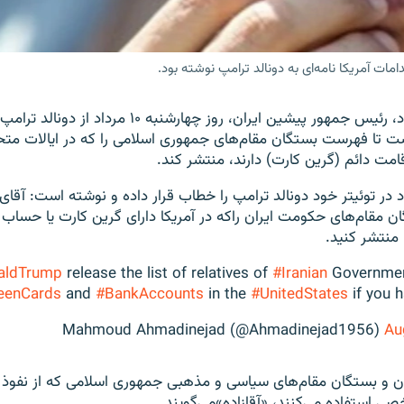
مات آمریکا نامه‌ای به دونالد ترامپ نوشته بود.
محمود احمدی‌نژاد، رئیس جمهور پیشین ایران، روز چهارشنب
ت تا فهرست بستگان مقام‌های جمهوری اسلامی را که در ایالات متح
قامت دائم (گرین کارت) دارند، منتشر کند.
در توئیتر خود دونالد ترامپ را خطاب قرار داده و نوشته است: آقای 
 مقام‌های حکومت ایران راکه در آمریکا دارای گرین کارت یا حساب 
ا منتشر کنید.
aldTrump
release the list of relatives of
#Iranian
Government
eenCards
and
#BankAccounts
in the
#UnitedStates
if you h
Au
دان و بستگان مقام‌های سیاسی و مذهبی جمهوری اسلامی که از نفوذ 
ی استفاده می‌کنند، «آقازاده»می‌گویند.