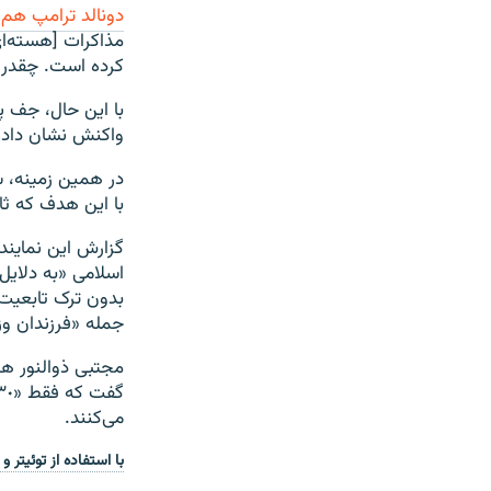
دونالد ترامپ هم 
کرده است. چقدر ز
با این حال، جف پ
واکنش نشان داده
در همین زمینه، ش
با این هدف که ثا
گزارش این نمایند
اسلامی «به دلایل
بدون ترک تابعیت
جمله «فرزندان وز
مجتبی ذوالنور هم
می‌کنند.
با استفاده از توئیتر و