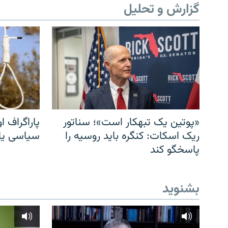
گزارش و تحلیل
«پوتین یک تبهکار است»؛ سناتور
پاراگراف او
ریک اسکات: کنگره باید روسیه را
سیاسی یا 
پاسخگو کند
بشنوید