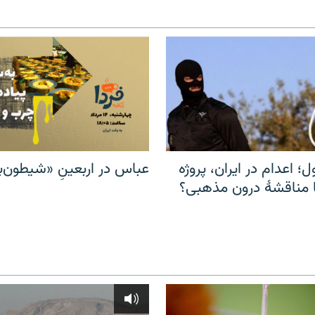
ل؛ اعدام در ایران، پروژه
عباس در اربعینِ «شیطون‌بل
مناقشهٔ درون مذهبی؟