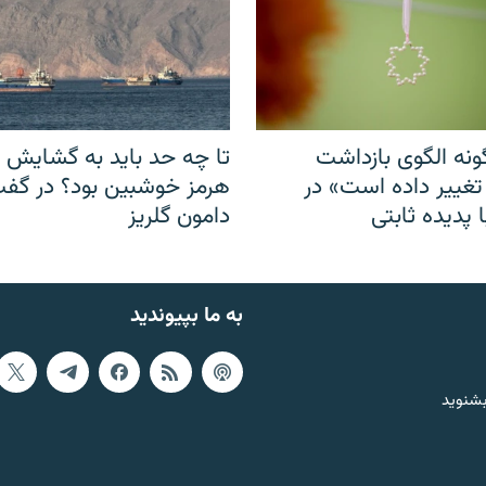
نه الگوی بازداشت
تا چه حد باید به گشایش ت
 تغییر داده است» در
هرمز خوشبین بود؟ در گفت‌
 پدیده ثابتی
دامون گلریز
به ما بپیوندید
بشنوید