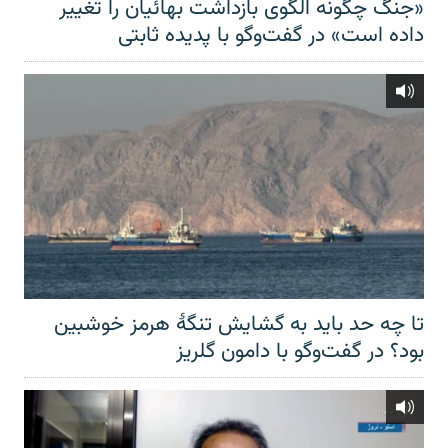
«جنگ چگونه الگوی بازداشت بهائیان را تغییر
داده است» در گفت‌وگو با پدیده ثابتی
تا چه حد باید به گشایش تنگهٔ هرمز خوشبین
بود؟ در گفت‌وگو با دامون گلریز