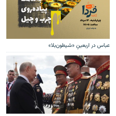
عباس در اربعینِ «شیطون‌بلا»