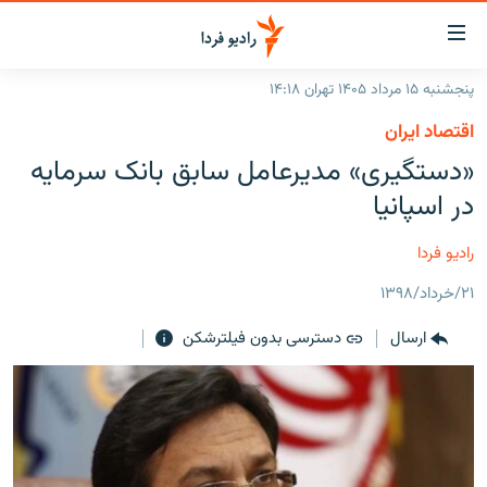
ینک‌های
ابلیت
سترسی
پنجشنبه ۱۵ مرداد ۱۴۰۵ تهران ۱۴:۱۸
ازگشت
صفحه اصلی
اقتصاد ایران
ازگشت
ایران
«دستگیری» مدیرعامل سابق بانک سرمایه
ه
نوی
جهان
در اسپانیا
صلی
رادیو
فتن
رادیو فردا
ه
پادکست
انتخاب کنید و بشنوید
فحه
۲۱/خرداد/۱۳۹۸
چندرسانه‌ای
برنامه‌های رادیویی
ستجو
ارسال
دسترسی بدون فیلترشکن
زنان فردا
فرکانس‌ها
گزارش‌های تصویری
گزارش‌های ویدئویی
English
به ما بپیوندید