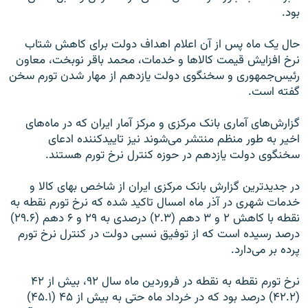
بود
.
حال یک ماه پس از آن اعلام اهداف دولت برای کاهش شتاب
نرخ افزایش قیمت کالا‌ها و خدمات، ‌محمد باقر نوبخت، معاون
رئیس‌جمهوری و سخنگوی دولت یازدهم از مهار شدن تورم سخن
گفته است
.
گزارش‌های آماری بانک مرکزی و مرکز آمار ایران که در ماه‌های
اخیر به طور منظم منتشر می‌شوند نیز تاییدکننده ادعای
سخنگوی دولت یازدهم در حوزه کنترل نرخ تورم هستند
.
در جدید‌ترین گزارش بانک مرکزی ایران از شاخص بهای کالا و
خدمات شهری در آذر ماه امسال تاکید شده که نرخ تورم نقطه به
نقطه با کاهش ۲ و ۳ دهم (۲.۳) درصدی به ۲۹ و ۶ دهم (۲۹.۶)
درصد رسیده است که از توفیق نسبی دولت در کنترل نرخ تورم
پرده بر می‌دارد
.
نرخ تورم نقطه به نقطه در فروردین ماه سال ۹۲، بیش از ۴۲
(۴۲.۲) درصد بود که در خرداد ماه حتی به بیش از ۴۵ (۴۵.۱)