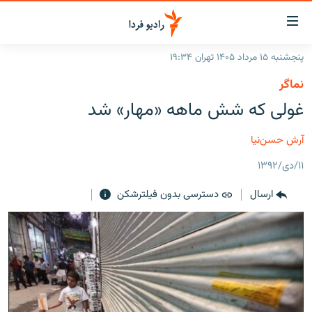
ینک‌های
ابلیت
سترسی
پنجشنبه ۱۵ مرداد ۱۴۰۵ تهران ۱۹:۳۴
ازگشت
صفحه اصلی
نماگر
ازگشت
ایران
غولی که شش ماهه «مهار» شد
ه
نوی
جهان
صلی
آرش حسن‌نیا
رادیو
فتن
۱۱/دی/۱۳۹۲
ه
پادکست
انتخاب کنید و بشنوید
فحه
ارسال
دسترسی بدون فیلترشکن
چندرسانه‌ای
برنامه‌های رادیویی
ستجو
زنان فردا
فرکانس‌ها
گزارش‌های تصویری
گزارش‌های ویدئویی
English
به ما بپیوندید