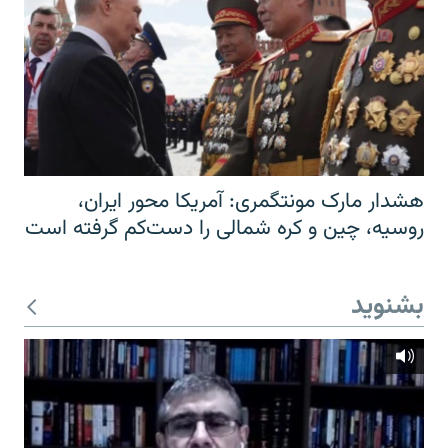
هشدار مارک مونتگمری: آمریکا محور ایران،
روسیه، چین و کره شمالی را دست‌کم گرفته است
بشنوید