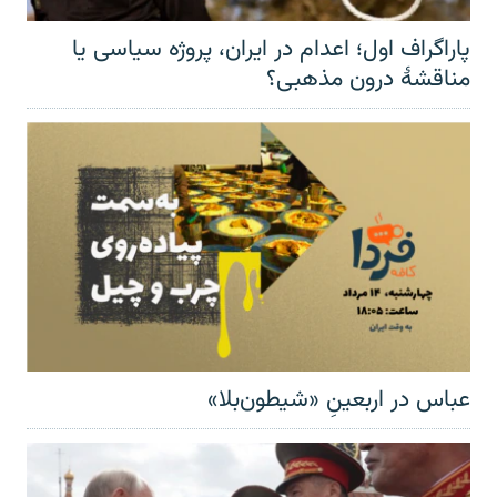
پاراگراف اول؛ اعدام در ایران، پروژه سیاسی یا
مناقشهٔ درون مذهبی؟
عباس در اربعینِ «شیطون‌بلا»