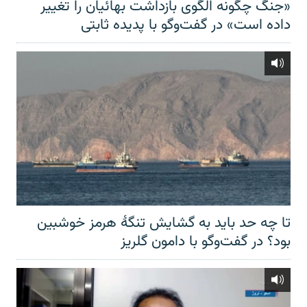
«جنگ چگونه الگوی بازداشت بهائیان را تغییر
داده است» در گفت‌وگو با پدیده ثابتی
تا چه حد باید به گشایش تنگهٔ هرمز خوشبین
بود؟ در گفت‌وگو با دامون گلریز