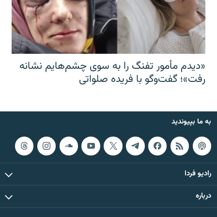
«دیدم مأمور تفنگ را به سوی چشم‌هایم نشانه
رفت»؛ گفت‌و‌گو با فریده صلواتی
به ما بپیوندید
رادیو فردا
درباره