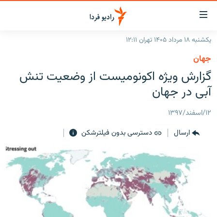
ینک‌های
ابلیت
سترسی
یکشنبه ۱۸ مرداد ۱۴۰۵ تهران ۱۲:۱۱
ازگشت
صفحه اصلی
جهان
ازگشت
ایران
گزارش ویژه اکونومیست از وضعیت تنش
ه
نوی
جهان
آبی در جهان
صلی
رادیو
فتن
۱۲/اسفند/۱۳۹۷
ه
پادکست
انتخاب کنید و بشنوید
فحه
ارسال
دسترسی بدون فیلترشکن
چندرسانه‌ای
برنامه‌های رادیویی
ستجو
زنان فردا
فرکانس‌ها
گزارش‌های تصویری
گزارش‌های ویدئویی
English
به ما بپیوندید