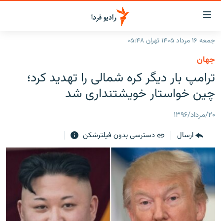
ینک‌های
ابلیت
سترسی
جمعه ۱۶ مرداد ۱۴۰۵ تهران ۰۵:۴۸
ازگشت
صفحه اصلی
جهان
ازگشت
ایران
ترامپ بار دیگر کره شمالی را تهدید کرد؛
ه
نوی
جهان
چین خواستار خویشتنداری شد
صلی
رادیو
فتن
۲۰/مرداد/۱۳۹۶
ه
پادکست
انتخاب کنید و بشنوید
فحه
ارسال
دسترسی بدون فیلترشکن
چندرسانه‌ای
برنامه‌های رادیویی
ستجو
زنان فردا
فرکانس‌ها
گزارش‌های تصویری
گزارش‌های ویدئویی
English
به ما بپیوندید