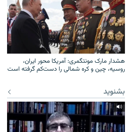
هشدار مارک مونتگمری: آمریکا محور ایران،
روسیه، چین و کره شمالی را دست‌کم گرفته است
بشنوید