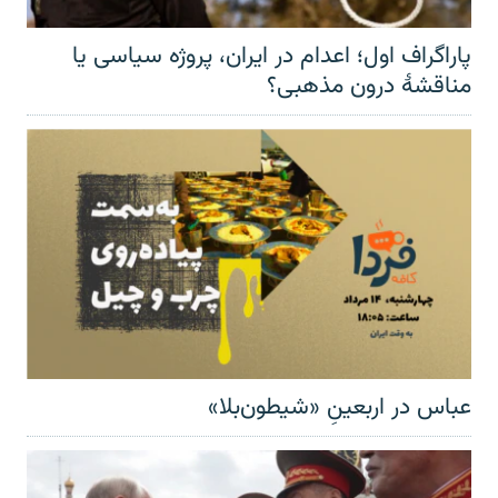
پاراگراف اول؛ اعدام در ایران، پروژه سیاسی یا
مناقشهٔ درون مذهبی؟
عباس در اربعینِ «شیطون‌بلا»