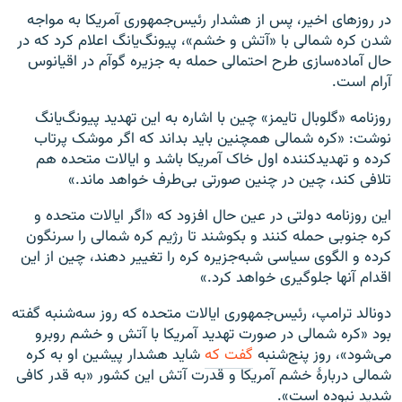
در روزهای اخیر، پس از هشدار رئیس‌جمهوری آمریکا به مواجه
شدن کره شمالی با «آتش و خشم»، پیونگ‌یانگ اعلام کرد که در
حال آماده‌سازی طرح احتمالی حمله به جزیره گوآم در اقیانوس
آرام است.
روزنامه «گلوبال تایمز» چین با اشاره به این تهدید پیونگ‌یانگ
نوشت: «کره شمالی همچنین باید بداند که اگر موشک پرتاب
کرده و تهدیدکننده اول خاک آمریکا باشد و ایالات متحده هم
تلافی کند، چین در چنین صورتی بی‌طرف خواهد ماند.»
این روزنامه دولتی در عین حال افزود که «اگر ایالات متحده و
کره جنوبی حمله کنند و بکوشند تا رژیم کره شمالی را سرنگون
کرده و الگوی سیاسی شبه‌جزیره کره را تغییر دهند، چین از این
اقدام آنها جلوگیری خواهد کرد.»
دونالد ترامپ، رئیس‌جمهوری ایالات متحده که روز سه‌شنبه گفته
بود «کره شمالی در صورت تهدید آمریکا با آتش و خشم روبرو
می‌شود»، روز پنج‌شنبه
گفت که
شاید هشدار پیشین او به کره
شمالی دربارهٔ خشم آمریکا و قدرت آتش این کشور «به قدر کافی
شدید نبوده است».