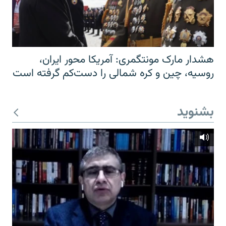
هشدار مارک مونتگمری: آمریکا محور ایران،
روسیه، چین و کره شمالی را دست‌کم گرفته است
بشنوید