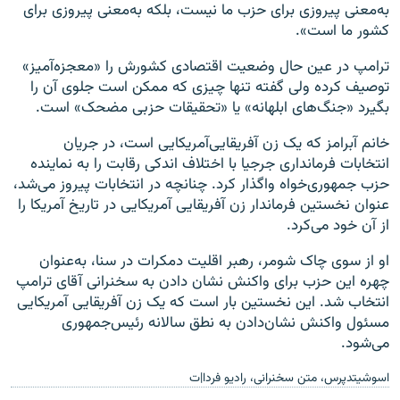
به‌معنی پیروزی برای حزب ما نیست، بلکه به‌معنی پیروزی برای
کشور ما است».
ترامپ در عین حال وضعیت اقتصادی کشورش را «معجزه‌آمیز»
توصیف کرده ولی گفته تنها چیزی که ممکن است جلوی آن را
بگیرد «جنگ‌های ابلهانه» یا «تحقیقات حزبی مضحک» است.
خانم آبرامز که یک زن آفریقایی‌آمریکایی است، در جریان
انتخابات فرمانداری جرجیا با اختلاف اندکی رقابت را به نماینده
حزب جمهوری‌خواه واگذار کرد. چنانچه در انتخابات پیروز می‌شد،
عنوان نخستین فرماندار زن آفریقایی آمریکایی در تاریخ آمریکا را
از آن خود می‌کرد.
او از سوی چاک شومر، رهبر اقلیت دمکرات در سنا، به‌عنوان
چهره این حزب برای واکنش نشان دادن به سخنرانی آقای ترامپ
انتخاب شد. این نخستین بار است که یک زن آفریقایی آمریکایی
مسئول واکنش نشان‌دادن به نطق سالانه رئیس‌جمهوری
می‌شود.
اسوشیتدپرس، متن سخنرانی، رادیو فردا|ت