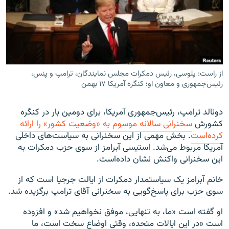
زبان‌های دیگر
از راست: پلوسی، رئیس دمکرات مجلس نمایندگان، ترامپ و پنس،
رئیس‌جمهوری و معاون او؛ کنگره آمریکا ۱۷ بهمن
دونالد ترامپ، رئیس‌جمهوری آمریکا، برای دومین بار در کنگره
کشورش
سخنرانی سالانه موسوم به «وضعیت کشور» را ارائه
کرده‌است
. بخش مهمی از این سخنرانی به سیاست‌های داخلی
آمریکا مربوط می‌شد. استیسی آبرامز از سوی حزب دمکرات به
این سخنرانی واکنش نشان داده‌است.
خانم آبرامز یک سیاستمدار دمکرات از ایالت جرجیا است که از
سوی حزب برای پاسخ‌گویی به سخنرانی آقای ترامپ برگزیده شد.
او گفته است «ما، به تنهایی، موفق نخواهیم شد» و افزوده
است «در این ایالات متحده، وقتی اوضاع سخت است، ما