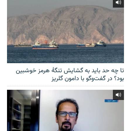
تا چه حد باید به گشایش تنگهٔ هرمز خوشبین
بود؟ در گفت‌وگو با دامون گلریز