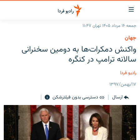
ینک‌های
ابلیت
سترسی
جمعه ۱۶ مرداد ۱۴۰۵ تهران ۱۱:۴۷
ازگشت
صفحه اصلی
جهان
ازگشت
ایران
واکنش دمکرات‌ها به دومین سخنرانی
ه
نوی
جهان
سالانه ترامپ در کنگره
صلی
رادیو
فتن
رادیو فردا
ه
پادکست
انتخاب کنید و بشنوید
فحه
۱۷/بهمن/۱۳۹۷
چندرسانه‌ای
برنامه‌های رادیویی
ستجو
ارسال
دسترسی بدون فیلترشکن
زنان فردا
فرکانس‌ها
گزارش‌های تصویری
گزارش‌های ویدئویی
English
به ما بپیوندید