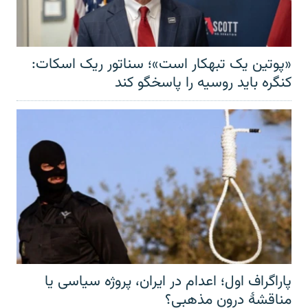
«پوتین یک تبهکار است»؛ سناتور ریک اسکات:
کنگره باید روسیه را پاسخگو کند
پاراگراف اول؛ اعدام در ایران، پروژه سیاسی یا
مناقشهٔ درون مذهبی؟