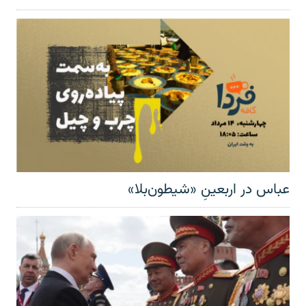
عباس در اربعینِ «شیطون‌بلا»