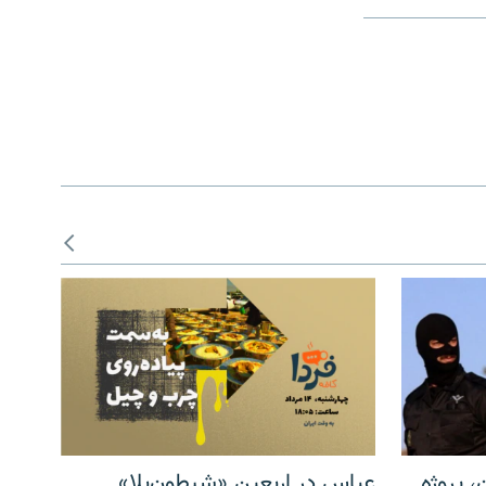
، پروژه
عباس در اربعینِ «شیطون‌بلا»