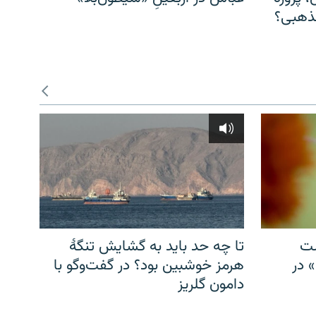
مذهبی؟
شت
تا چه حد باید به گشایش تنگهٔ
» در
هرمز خوشبین بود؟ در گفت‌وگو با
دامون گلریز