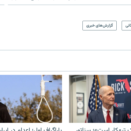
انی
گزارش‌های خبری
 تبهکار است»؛ سناتور
پاراگراف اول؛ اعدام در ایران