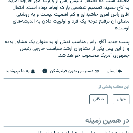
معتقد است که «انتقال دنيس راس از وزارت امور خارجه آمريکا
به کاخ سفيد، تصميم شخصی باراک اوباما بوده است. انتقال
آقای راس امری حاشيه‌ای و کم اهميت نيست و به روشنی
معنای آن ترفيع درجه يک فرد و اولويت دادن به انديشه‌های
اوست».
پست جديد آقای راس مناسب نقش او به عنوان يک مشاور بوده
و از اين پس يکی از مشاوران ارشد سياست خارجی رئيس
جمهوری آمريکا محسوب خواهد شد.
ارسال
دسترسی بدون فیلترشکن
به ما بپیوندید
این مطلب بخشی از:
جهان
بایگانی
در همین زمینه