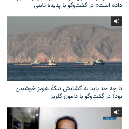
داده است» در گفت‌وگو با پدیده ثابتی
تا چه حد باید به گشایش تنگهٔ هرمز خوشبین
بود؟ در گفت‌وگو با دامون گلریز