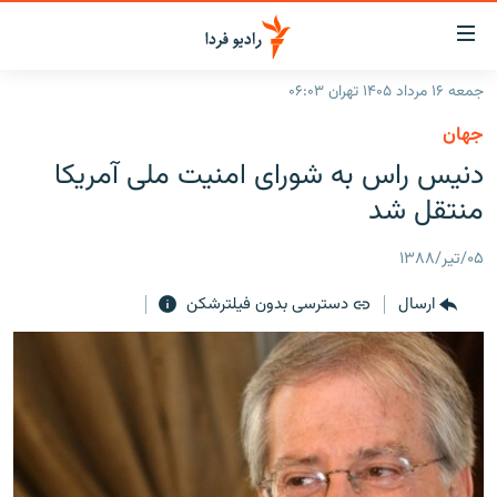
ینک‌های
ابلیت
سترسی
جمعه ۱۶ مرداد ۱۴۰۵ تهران ۰۶:۰۳
ازگشت
صفحه اصلی
جهان
ازگشت
ایران
دنيس راس به شورای امنیت ملی آمریکا
ه
نوی
جهان
منتقل شد
صلی
رادیو
فتن
۰۵/تیر/۱۳۸۸
ه
پادکست
انتخاب کنید و بشنوید
فحه
ارسال
دسترسی بدون فیلترشکن
چندرسانه‌ای
برنامه‌های رادیویی
ستجو
زنان فردا
فرکانس‌ها
گزارش‌های تصویری
گزارش‌های ویدئویی
English
به ما بپیوندید