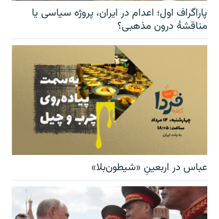
پاراگراف اول؛ اعدام در ایران، پروژه سیاسی یا
مناقشهٔ درون مذهبی؟
عباس در اربعینِ «شیطون‌بلا»