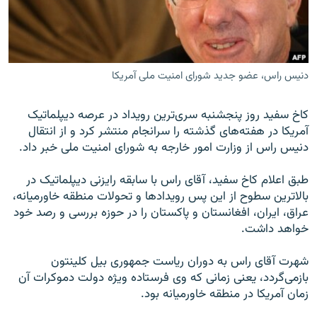
دنیس راس، عضو جدید شورای امنیت ملی آمریکا
زبان‌های دیگر
کاخ سفيد روز پنجشنبه سری‌ترين رويداد در عرصه ديپلماتيک
آمريکا در هفته‌های گذشته را سرانجام منتشر کرد و از انتقال
دنيس راس از وزارت امور خارجه به شورای امنيت ملی خبر داد.
طبق اعلام کاخ سفيد، آقای راس با سابقه رايزنی ديپلماتيک در
بالاترين سطوح از اين پس رويدادها و تحولات منطقه خاورميانه،
عراق، ايران، افغانستان و پاکستان را در حوزه بررسی و رصد خود
خواهد داشت.
شهرت آقای راس به دوران رياست جمهوری بيل کلينتون
باز‌می‌گردد، يعنی زمانی که وی فرستاده ويژه دولت دموکرات آن
زمان آمريکا در منطقه خاورميانه بود.