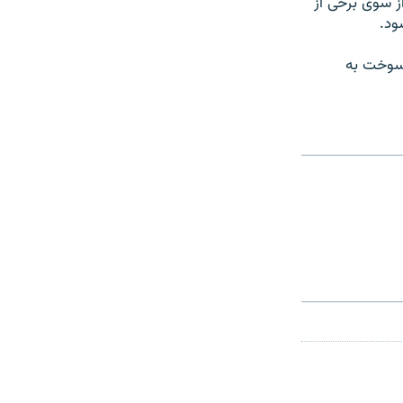
ز سوی برخی از
ود.
 سوخت به