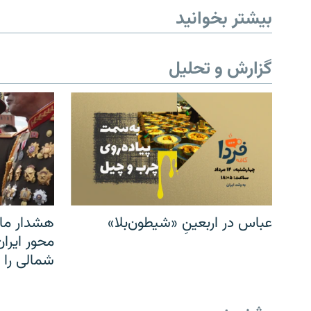
بیشتر بخوانید
گزارش و تحلیل
عباس در اربعینِ «شیطون‌بلا»
هشدار مار
محور ایرا
شمالی را