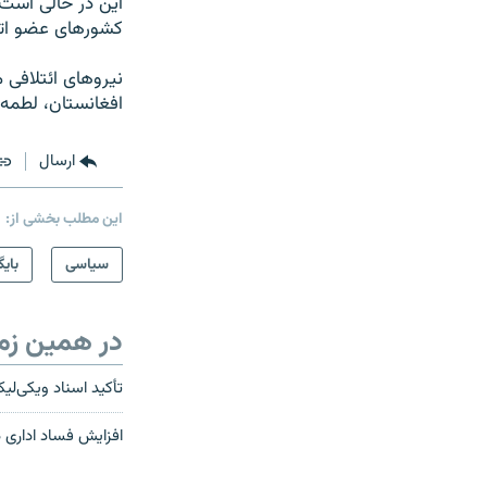
این در حالی است 
کشورهای عضو اتح
نیروهای ائتلافی 
افغانستان، لطمه‌ا
ارسال
این مطلب بخشی از:
سیاسی
بایگ
در همین زم
تأکید اسناد ویکی‌لی
افزایش فساد اداری د