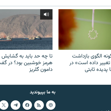
نه الگوی بازداشت
تا چه حد باید به گشایش ت
 تغییر داده است» در
هرمز خوشبین بود؟ در گفت‌
 پدیده ثابتی
دامون گلریز
به ما بپیوندید