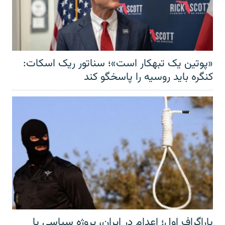
«پوتین یک تبهکار است»؛ سناتور ریک اسکات:
کنگره باید روسیه را پاسخگو کند
پاراگراف اول؛ اعدام در ایران، پروژه سیاسی یا