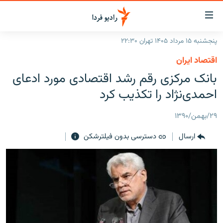
ینک‌های
ابلیت
سترسی
پنجشنبه ۱۵ مرداد ۱۴۰۵ تهران ۲۲:۳۰
ازگشت
صفحه اصلی
اقتصاد ایران
ازگشت
ایران
بانک مرکزی رقم رشد اقتصادی مورد ادعای
ه
نوی
جهان
احمدی‌نژاد را تکذیب کرد
صلی
رادیو
فتن
۲۹/بهمن/۱۳۹۰
ه
پادکست
انتخاب کنید و بشنوید
فحه
ارسال
دسترسی بدون فیلترشکن
چندرسانه‌ای
برنامه‌های رادیویی
ستجو
زنان فردا
فرکانس‌ها
گزارش‌های تصویری
گزارش‌های ویدئویی
English
به ما بپیوندید