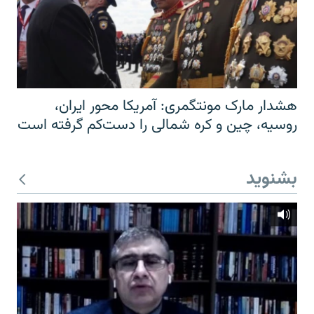
هشدار مارک مونتگمری: آمریکا محور ایران،
روسیه، چین و کره شمالی را دست‌کم گرفته است
بشنوید