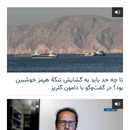
تا چه حد باید به گشایش تنگهٔ هرمز خوشبین
بود؟ در گفت‌وگو با دامون گلریز