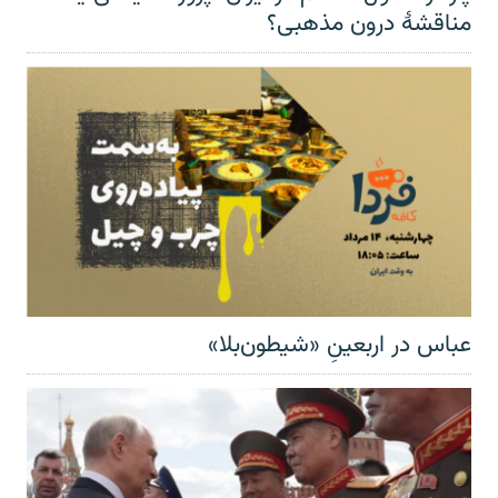
مناقشهٔ درون مذهبی؟
عباس در اربعینِ «شیطون‌بلا»