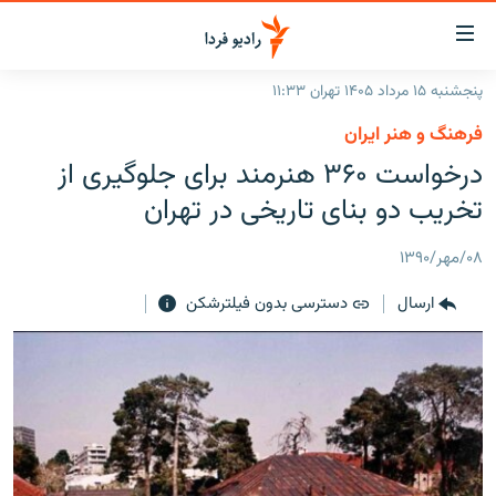
ینک‌های
ابلیت
سترسی
پنجشنبه ۱۵ مرداد ۱۴۰۵ تهران ۱۱:۳۳
ازگشت
صفحه اصلی
فرهنگ و هنر ایران
ازگشت
ایران
درخواست ۳۶۰ هنرمند برای جلوگیری از
ه
نوی
جهان
تخریب دو بنای تاریخی در تهران
صلی
رادیو
فتن
۰۸/مهر/۱۳۹۰
ه
پادکست
انتخاب کنید و بشنوید
فحه
ارسال
دسترسی بدون فیلترشکن
چندرسانه‌ای
برنامه‌های رادیویی
ستجو
زنان فردا
فرکانس‌ها
گزارش‌های تصویری
گزارش‌های ویدئویی
English
به ما بپیوندید