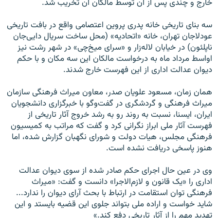
خارج و چندی پس از آن توسط مالکان آن تخریب شد.
سه بنای تاریخی خانه پدری پروین اعتصامی واقع در بافت تاریخی
عودلاجان تهران، خانه «اتحادیه» (محل ساخت سریال دایی‌جان
ناپلئون) در خیابان لاله‌زار و «سرای میخ‌چی» در شهر رشت نیز
اواسط مرداد ماه به درخواست مالکان این سه مکان و با حکم
دیوان عدالت اداری از این فهرست خارج شدند.
همان زمان، مسعود علویان صدر، معاون میراث فرهنگی سازمان
میراث فرهنگی و گردشگری در گفت‌و‌گو با خبرگزاری دانشجویان
ایران، ایسنا، نسبت به روند رو به رشد خروج آثار تاریخی از
فهرست آثار ملی ابراز نگرانی کرد و گفت که مراتب به کمیسیون
فرهنگی مجلس، هیات دولت و شورای نگهبان گزارش شده، اما
هنوز پاسخی دریافت نشده است.
وی در عین حال اجرای حکم صادر شده از سوی دیوان عدالت
اداری را «یک قانون و لازم‌الاجرا» دانست و گفت: «میراث
فرهنگی توان استقامت در ارتباط با بحث آرای دیوان را ندارد...
شاید خواست و اراده ملی بتواند جلوی این قضیه بایستد و این
تهدید مهم را از آثار تاریخی دفع کند.»