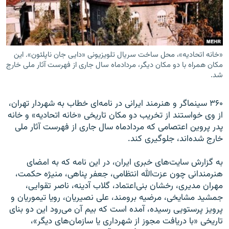
«خانه اتحادیه»، محل ساخت سریال تلویزیونی «دایی جان ناپلئون». این
زبان‌های دیگر
مکان همراه با دو مکان دیگر، مردادماه سال جاری از فهرست آثار ملی خارج
شد.
۳۶۰ سینماگر و هنرمند ایرانی در نامه‌ای خطاب به شهردار تهران،
از وی خواستند از تخریب دو مکان تاریخی «خانه اتحادیه» و خانه
پدر پروین اعتصامی که مردادماه سال جاری از فهرست آثار ملی
خارج شده‌اند، جلوگیری کند.
به گزارش سایت‌های خبری ایران، در این نامه که به امضای
هنرمندانی چون عزت‌الله انتظامی،‌ جعفر پناهی، منیژه حکمت،
مهران مدیری، رخشان بنی‌اعتماد، گلاب آدینه، ناصر تقوایی،
جمشید مشایخی، مرضیه برومند، علی نصیریان، رویا تیموریان و
پرویز پرستویی رسیده، آمده است که بیم آن می‌رود این دو بنای
تاریخی «با دریافت مجوز از شهرداری یا سازمان‌های دیگر»،