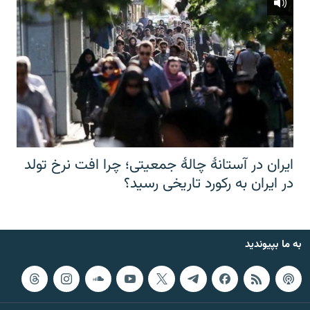
ایران در آستانهٔ چالهٔ جمعیتی؛ چرا افت نرخ تولد
در ایران به رکورد تاریخی رسید؟
به ما بپیوندید