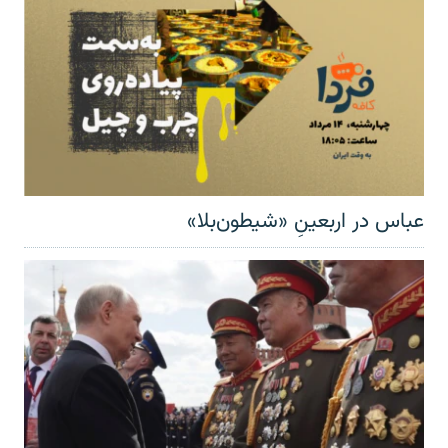
عباس در اربعینِ «شیطون‌بلا»