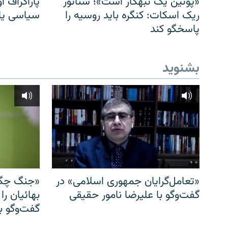
«پوتین یک تبهکار است»؛ سناتور
پاراگراف او
ریک اسکات: کنگره باید روسیه را
سیاسی یا 
پاسخگو کند
بشنوید
«تعامل‌گرایان جمهوری اسلامی» در
«جنگ چگو
گفت‌وگو با علیرضا نامور حقیقی
بهائیان را
گفت‌وگو با