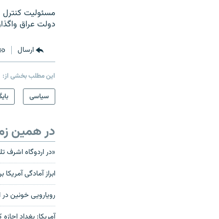
دولت عراق واگذار
ارسال
این مطلب بخشی از:
سیاسی
بایگ
در همین زم
«در اردوگاه اشرف تل
ابراز آمادگی آمريکا
رویارویی خونین در ا
آمریکا: بغداد اجازه