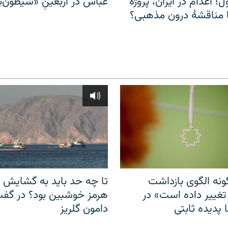
ل؛ اعدام در ایران، پروژه
عباس در اربعینِ «شیطون‌بل
مناقشهٔ درون مذهبی؟
نه الگوی بازداشت
تا چه حد باید به گشایش ت
 تغییر داده است» در
هرمز خوشبین بود؟ در گفت‌
 پدیده ثابتی
دامون گلریز