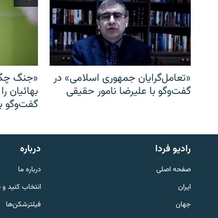
«تعامل‌گرایان جمهوری اسلامی» در
«جنگ چگو
گفت‌وگو با علیرضا نامور حقیقی
بهائیان را
گفت‌وگو با
English
رادیو فردا
درباره
به ما بپیوندید
صفحه اصلی
درباره ما
ایران
انتخاب کنید و 
جهان
فیلترشکن‌ها