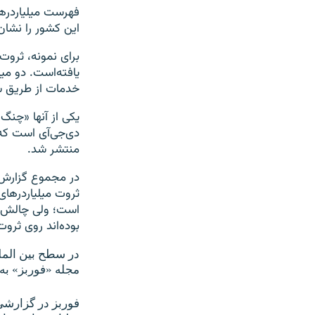
فهرست میلیاردره
این کشور را نشان
یافته‌است. دو م
خدمات از طریق ش
یکی از آنها «چن
منتشر شد.
در مجموع گزارش 
ثروت میلیاردرها
است؛ ولی چالش‌ها
بوده‌اند روی ثرو
مجله «فوربز» به 