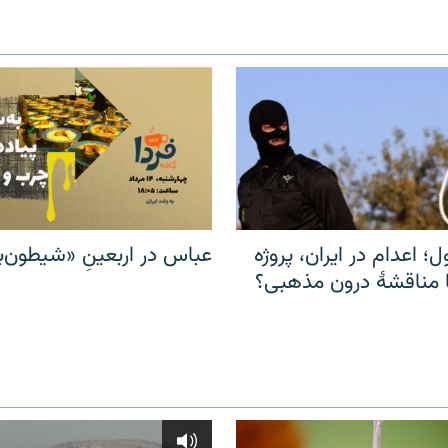
ل؛ اعدام در ایران، پروژه
عباس در اربعینِ «شیطون‌بل
مناقشهٔ درون مذهبی؟