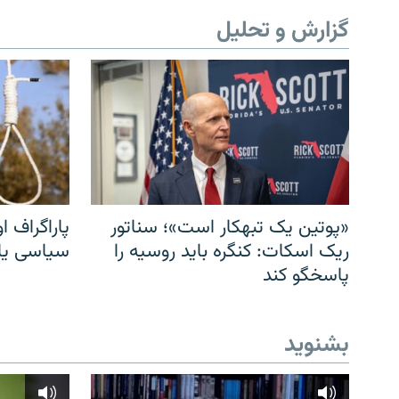
گزارش و تحلیل
«پوتین یک تبهکار است»؛ سناتور
پاراگراف او
ریک اسکات: کنگره باید روسیه را
سیاسی یا 
پاسخگو کند
بشنوید