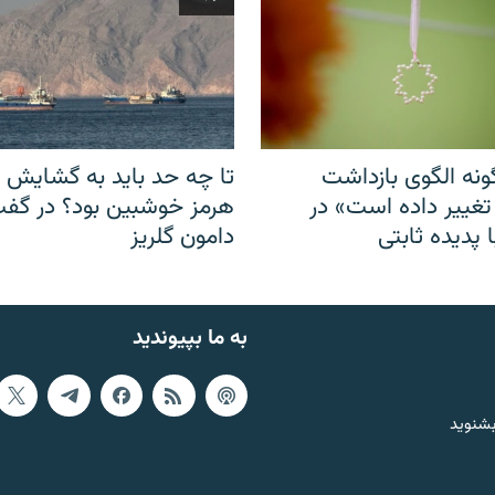
نه الگوی بازداشت
تا چه حد باید به گشایش ت
 تغییر داده است» در
هرمز خوشبین بود؟ در گفت‌
 پدیده ثابتی
دامون گلریز
به ما بپیوندید
بشنوید