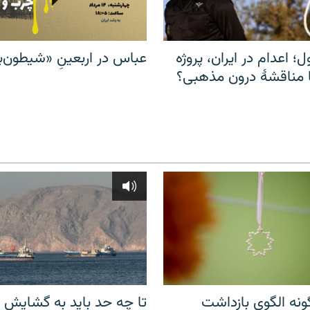
ل؛ اعدام در ایران، پروژه
عباس در اربعینِ «شیطون‌بل
مناقشهٔ درون مذهبی؟
نه الگوی بازداشت
تا چه حد باید به گشایش ت