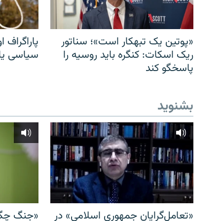
«پوتین یک تبهکار است»؛ سناتور
پاراگراف او
ریک اسکات: کنگره باید روسیه را
سیاسی یا 
پاسخگو کند
بشنوید
«تعامل‌گرایان جمهوری اسلامی» در
«جنگ چگو