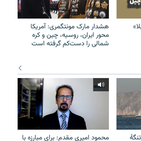
ا»
هشدار مارک مونتگمری: آمریکا
محور ایران، روسیه، چین و کره
شمالی را دست‌کم گرفته است
نگهٔ
محمود امیری مقدم: برای مبارزه با