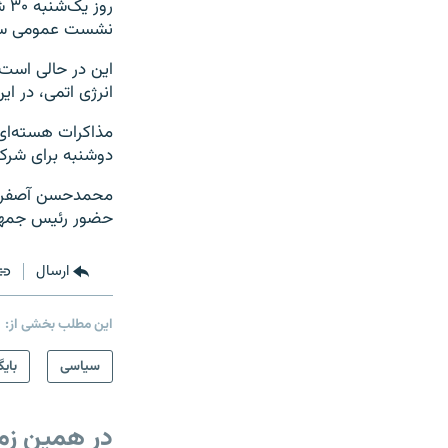
رو
نشست عمومی سالان
این در حالی است 
انرژی اتمی، در 
مذاکرات هسته‌ای 
دوشنبه برای شرک
محمدحسن آصفری 
حضور رئیس جمهور ا
ارسال
این مطلب بخشی از:
سیاسی
بایگ
در همین زم