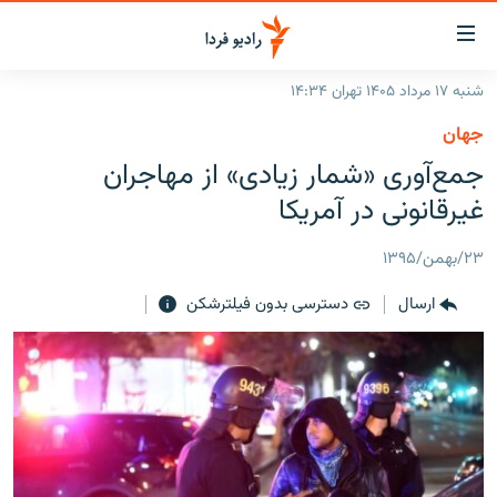
ینک‌های
ابلیت
سترسی
شنبه ۱۷ مرداد ۱۴۰۵ تهران ۱۴:۳۴
ازگشت
صفحه اصلی
جهان
ازگشت
ایران
جمع‌آوری «شمار زیادی» از مهاجران
ه
نوی
جهان
غیرقانونی در آمریکا
صلی
رادیو
فتن
۲۳/بهمن/۱۳۹۵
ه
پادکست
انتخاب کنید و بشنوید
فحه
ارسال
دسترسی بدون فیلترشکن
چندرسانه‌ای
برنامه‌های رادیویی
ستجو
زنان فردا
فرکانس‌ها
گزارش‌های تصویری
گزارش‌های ویدئویی
English
به ما بپیوندید