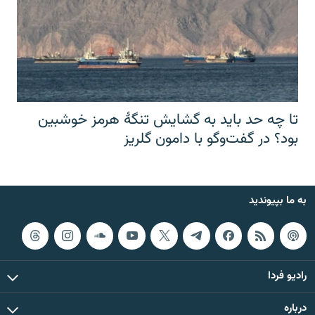
تا چه حد باید به گشایش تنگهٔ هرمز خوشبین
بود؟ در گفت‌وگو با دامون گلریز
به ما بپیوندید
رادیو فردا
درباره