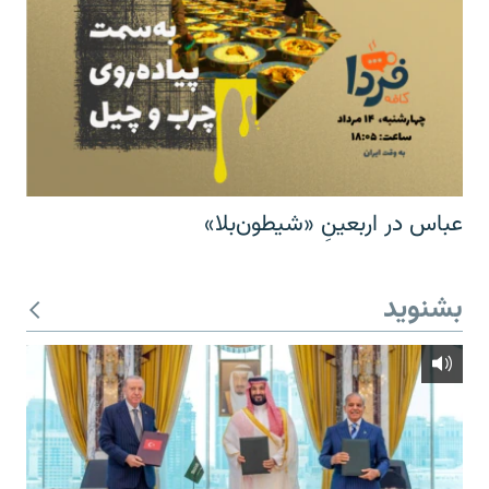
عباس در اربعینِ «شیطون‌بلا»
بشنوید