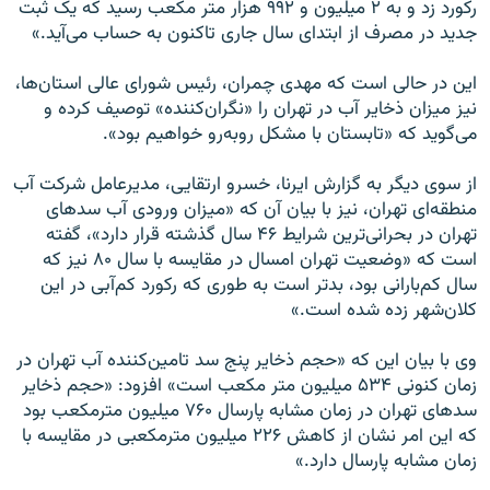
رکورد زد و به ۲ میلیون و ۹۹۲ هزار متر مکعب رسید که یک ثبت
جدید در مصرف از ابتدای سال جاری تاکنون به حساب می‌آید.»
این در حالی است که مهدی چمران، رئیس شورای عالی استان‌ها،
نیز میزان ذخایر آب در تهران را «نگران‌کننده» توصیف کرده و
می‌گوید که «تابستان با مشکل روبه‌رو خواهیم بود».
از سوی دیگر به گزارش ایرنا، خسرو ارتقایی، مدیرعامل شرکت آب
منطقه‌ای تهران، نیز با بیان آن که «میزان ورودی آب سدهای
تهران در بحرانی‌ترین شرایط ۴۶ سال گذشته قرار دارد»، گفته‌
است که «وضعیت تهران امسال در مقایسه با سال ۸۰ نیز که
سال کم‌بارانی بود، بدتر است به طوری که رکورد کم‌آبی در این
کلان‌شهر زده شده‌ است.»
وی با بیان این که «حجم ذخایر پنج سد تامین‌کننده آب تهران در
زمان کنونی ۵۳۴ میلیون متر مکعب است» افزود: «حجم ذخایر
سدهای تهران در زمان مشابه پارسال ۷۶۰ میلیون مترمکعب بود
که این امر نشان از کاهش ۲۲۶ میلیون مترمکعبی در مقایسه با
زمان مشابه پارسال دارد.»