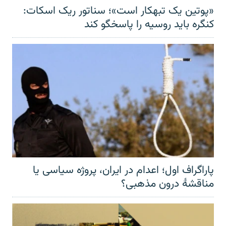
«پوتین یک تبهکار است»؛ سناتور ریک اسکات:
کنگره باید روسیه را پاسخگو کند
پاراگراف اول؛ اعدام در ایران، پروژه سیاسی یا
مناقشهٔ درون مذهبی؟