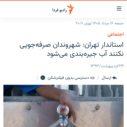
ینک‌های
ابلیت
سترسی
جمعه ۱۶ مرداد ۱۴۰۵ تهران ۲۰:۱۱
ازگشت
صفحه اصلی
اجتماعی
ازگشت
ایران
استاندار تهران: شهروندان صرفه‌جویی
ه
نوی
جهان
نکنند آب جیره‌بندی می‌شود
صلی
رادیو
فتن
۲۴/اردیبهشت/۱۳۹۳
ه
پادکست
انتخاب کنید و بشنوید
فحه
ارسال
دسترسی بدون فیلترشکن
چندرسانه‌ای
برنامه‌های رادیویی
ستجو
زنان فردا
فرکانس‌ها
گزارش‌های تصویری
گزارش‌های ویدئویی
English
به ما بپیوندید