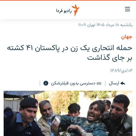
ینک‌های
ابلیت
سترسی
یکشنبه ۱۸ مرداد ۱۴۰۵ تهران ۱۱:۰۹
ازگشت
صفحه اصلی
جهان
ازگشت
ایران
حمله انتحاری یک زن در پاکستان ۴۱ کشته
ه
نوی
جهان
بر جای گذاشت
صلی
رادیو
فتن
۰۴/دی/۱۳۸۹
ه
پادکست
انتخاب کنید و بشنوید
فحه
ارسال
دسترسی بدون فیلترشکن
چندرسانه‌ای
برنامه‌های رادیویی
ستجو
زنان فردا
فرکانس‌ها
گزارش‌های تصویری
گزارش‌های ویدئویی
English
به ما بپیوندید