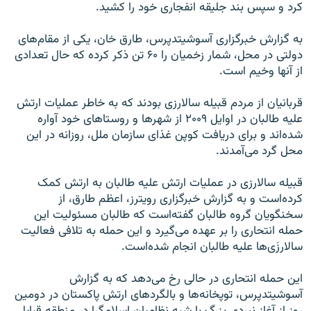
کرد و سپس بند جلیقه انفجاری خود را کشید.
به گزارش خبرگزاری آسوشیتدپرس، طارق خان، یکی از مقام‌های
دولتی در محل، شمار زخمیان را ۶۰ تن ذکر کرده که حال تعدادی
از آنها وخیم است.
قربانیان از مردم قبیله سالارزی بودند که به خاطر عملیات ارتش
علیه طالبان در اوایل ۲۰۰۹ از شهرها و روستاهای خود آواره
شده‌اند و برای دریافت کوپن غذای سازمان ملل، روزانه در این
محل گرد می‌آمدند.
قبیله سالارزی در عملیات ارتش علیه طالبان به ارتش کمک
کرده‌است و به گزارش خبرگزاری رویترز، اعظم طارق، از
سخنگویان گروه طالبان گفته‌است که طالبان مسئولیت این
حمله انتحاری را بر عهده می‌گیرد و این حمله به تلافی فعالیت
سالارزَی‌ها علیه طالبان انجام شده‌است.
این حمله انتحاری در حالی رخ می‌دهد که به گزارش
آسوشیتدپرس، توپخانه‌ها و بالگردهای ارتش پاکستان در دومین
روز از آغاز نبردی بزرگ با شبه نظامیان اسلامگرا در منطقه قبایلی