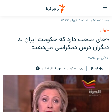
ینک‌های
ابلیت
سترسی
پنجشنبه ۱۵ مرداد ۱۴۰۵ تهران ۱۷:۴۴
ازگشت
صفحه اصلی
جهان
ازگشت
ایران
«جای تعجب دارد که حکومت ایران به
ه
نوی
جهان
دیگران درس دمکراسی می‌دهد»
صلی
رادیو
فتن
۲۷/بهمن/۱۳۸۹
ه
پادکست
انتخاب کنید و بشنوید
فحه
ارسال
دسترسی بدون فیلترشکن
چندرسانه‌ای
برنامه‌های رادیویی
ستجو
زنان فردا
فرکانس‌ها
گزارش‌های تصویری
گزارش‌های ویدئویی
English
به ما بپیوندید