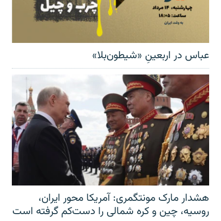
عباس در اربعینِ «شیطون‌بلا»
هشدار مارک مونتگمری: آمریکا محور ایران،
روسیه، چین و کره شمالی را دست‌کم گرفته است