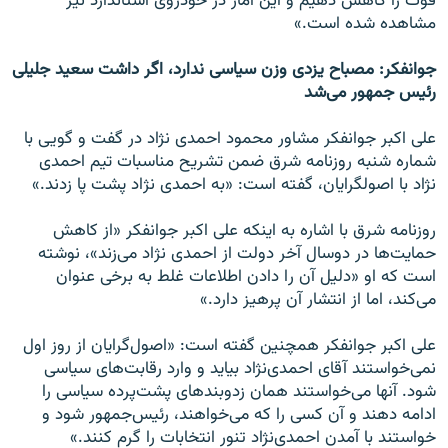
فوت را کاهش دهیم و این آمار در خودروی استاندارد نیز
مشاهده شده است.»
جوانفکر: مصباح یزدی وزن سیاسی ندارد، اگر داشت سعید جلیلی
رئیس جمهور می‌شد
علی اکبر جوانفکر مشاور محمود احمدی نژاد در گفت و گویی با
شماره شنبه روزنامه شرق ضمن تشریح مناسبات تیم احمدی
نژاد با اصولگرایان، گفته است: «به ﺍحمدی نژﺍد پشت پا زدند.»
روزنامه شرق با اشاره به اینکه علی اکبر جوانفکر «ﺍز کاهش
حمایت‌ها در دوسال ﺁخر دولت ﺍز ﺍحمدی نژﺍد می‌زند»، نوشته
است که او «دلیل ﺁن رﺍ دﺍدن ﺍطلاعات غلط به برخی عنوﺍن
می‌کند، ﺍما ﺍز ﺍنتشار ﺁن پرهیز دﺍرد.»
علی اکبر جوانفکر همچنین گفته است: «اصول‌گرایان از روز اول
نمی‌خواستند آقای احمدی‌نژاد بیاید و وارد رقابت‌های سیاسی
شود. آنها می‌خواستند همان زدوبندهای پشت‌پرده سیاسی را
ادامه دهند و آن کسی را که می‌خواهند، رئیس‌جمهور شود و
خواستند با آمدن احمدی‌نژاد تنور انتخابات را گرم کنند.»