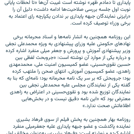
پایداری تا دمادم ظهر» نوشته است غیبت آن‌ها «تا لحظات پایانی
نوبت اول جلسه بررسی صلاحیت‌ها ادامه داشت» دلیل آن را
«رایزنی نمایندگان جبهه پایداری بر ندادن یکپارچه رای اعتماد به
برخی وزرا» توصیف کرده است.
این روزنامه همچنین به انشار نامه‌ها و اسناد محرمانه برخی
نهادهای حکومتی علیه وزرای پیشنهادی به ویژه محمدعلی نجفی
وزیر پیشنهادی آموزش و پرورش و جعفر میلی منفرد اشاره کرده
و درباره یکی از موارد آن نوشته است: «جروبحث لفظی بین
حسین نقوی‌حسینی، عضو کمیسیون امنیت ملی، محمدمهدی
زاهدی، عضو کمیسیون آموزش، انتهای صحن را ملتهب کرده
بود؛ جروبحثی که بر سر یک نامه محرمانه بود؛ نامه‌ای که بنا به
گفته یکی از نمایندگان مجلس علیه محمدعلی نجفی بین
نمایندگان توزیع شده بود و نقوی‌حسینی در اعتراض به زاهدی
معترض بود که «این نامه دقیق نیست و در بخش‌هایی
اطلاعاتش صحت ندارد.»
روزنامه بهار همچنین به پخش فیلم از سوی فرهاد بشیری
نماینده پاکدشت و عضو جبهه پایداری علیه جعفرمیلی منفرد
اشاره کرده و نوشته است: «فرهاد بشیری، به‌عنوان مخالف اول