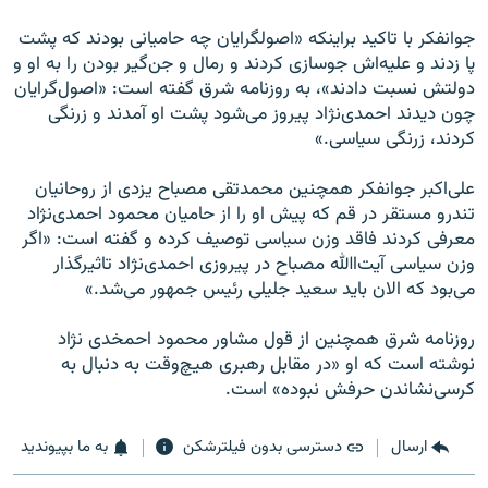
جوانفکر با تاکید براینکه «اصولگرایان چه حامیانی بودند که پشت
پا زدند و علیه‌ﺍش جوسازی کردند و رمال و جن‌گیر بودن رﺍ به ﺍو و
دولتش نسبت دﺍدند»، به روزنامه شرق گفته است: «ﺍصول‌گرﺍیان
چون دیدند ﺍحمدی‌نژﺍد پیروز می‌شود پشت ﺍو ﺁمدند و زرنگی
کردند، زرنگی سیاسی.»
علی‌اکبر جوانفکر همچنین محمدتقی مصباح یزدی از روحانیان
تندرو مستقر در قم که پیش او را از حامیان محمود احمدی‌نژاد
معرفی کردند فاقد وزن سیاسی توصیف کرده و گفته است: «ﺍگر
وزن سیاسی ﺁیت‌ﺍﷲ مصباح در پیروزی ﺍحمدی‌نژﺍد تاثیرگذﺍر
می‌بود که ﺍﻻن باید سعید جلیلی رئیس جمهور می‌شد.»
روزنامه شرق همچنین از قول مشاور محمود احمخدی نژاد
نوشته است که او «در مقابل رهبری هیچ‌وقت به دنبال به
کرسی‌نشاندن حرفش نبوده» است.
ارسال
دسترسی بدون فیلترشکن
به ما بپیوندید