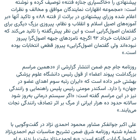
پیشنهادی را «خاکسپاری جنازه فتنه» توصیف کرده و نوشته
است: «مجموعه اظهارات نمایندگان موافق و مخالف و نظرات
اعلام شده وزرای پیشنهادی در برائت از فتنه ۸۸» و تاکید آنها «بر
آموزه‌های اصیل اسلام و انقلاب و نظام، پیروزی بزرگ دیگری برای
گفتمان اصول‌گرایی است و این نظر پیش‌گفته را تائید می‌کند که
در انتخابات خرداد ۹۲ اگرچه نامزدهای جبهه اصول‌گرا پیروز
نبوده‌اند ولی گفتمان اصول‌گرایی» پیروز قطعی انتخابات بوده
است.»
روزنامه جام جم ضمن انتشار گزارشی از «دهمین مراسم
بزرگداشت پیوند اعضا» از قول رئیس دانشگاه علوم پزشکی
بهشتی خبر داده است که «ایران رتبه سوم اهدای عضو در
جهان» را دارد. اسکندر مومنی رئیس پلیس راهنمایی و رانندگی
نیز در این مراسم گفته است: «اگر سیستم درمانی به‌روز شود
سالانه حدود ده هزار ایرانی از مرگ بر اثر تصادف رانندگی نجات
می‌یابند.»
علی اکبر جوانفکر مشاور محمود احمدی نژاد در گفت‌وگویی با
شماره شنبه روزنامه شرق ضمن تشریح مناسبات تیم احمدی‌نژاد
با اصول‌گرایان، گفته است: «به ﺍحمدی‌نژﺍد پشت پا زدند.» او