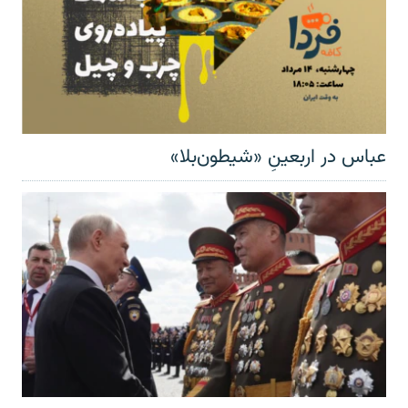
عباس در اربعینِ «شیطون‌بلا»