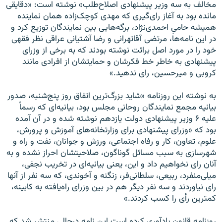
مخالف به سه وزیر پیشنهادی اصلاح‌طلب» نوشته است: «دقایقی
مانده بود به آغاز رای‌گیری که مهدی کوچک‌زاده همان نماینده
همیشه حامیِ احمدی‌نژاد، برگه‌هایی بین نمایندگان توزیع کرد و
در این نامه‌ها، مرتضی آقاتهرانی و رضا آشتیانی عراقی نظر فقهی
خود را در مورد اصل برائت نوشته بودند که به برخی از وزرای
پیشنهادی به خاطر خط فکرشان و حمایتشان از افرادی مانند
کروبی و میرحسین، رای ندهید.»
به نوشته این روزنامه «شاید بزرگ‌ترین اتفاق روز پنج‌شنبه، صدور
بیانیه مجمع نمایندگان روحانی مجلس بود، بیانیه‌ای که رسماً
علیه ۶ وزیر پیشنهادی دولت یازدهم نوشته شده و در آن آمده
بود که «وزرای پیشنهادی برای وزارتخانه‌های آموزش و پرورش،
علوم، تعاون، کار و رفاه اجتماعی، ورزش و جوانان، نفت و راه و
شهرسازی به سبب مسائل گوناگون، صلاحیتشان احراز نشده و به
آنان رای نخواهیم داد و این، یعنی بیانیه‌ای در تخریب نجفی،
میلی‌منفرد، ربیعی، سلطانی‌فر، زنگنه و آخوندی، که سه نفر از آنها
رای نیاوردند و سه نفر دیگر هم در بین وزرای راه‌یافته به کابینه،
کمترین رأی را کسب کردند.»
روزنامه قانون یادآوری کرده است این نامه درحالی منتشر شد که