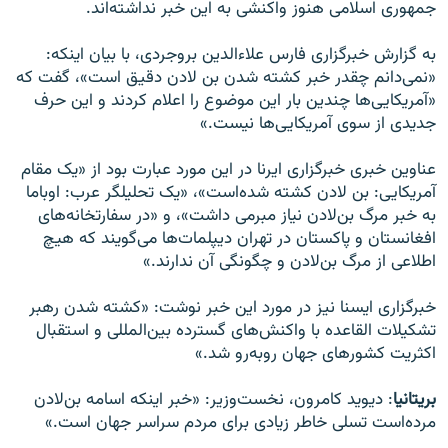
جمهوری اسلامی هنوز واکنشی به این خبر نداشته‌اند.
به گزارش خبرگزاری فارس علاءالدین بروجردی، با بیان اینکه:
«نمی‌دانم چقدر خبر کشته شدن بن لادن دقیق است»، گفت که
«آمریکایی‌ها چندین بار این موضوع را اعلام کردند و این حرف
جدیدی از سوی آمریکایی‌ها نیست.»
عناوین خبری خبرگزاری ایرنا در این مورد عبارت بود از «یک مقام
آمریکایی: بن لادن کشته شده‌است»، «یک تحلیلگر عرب: اوباما
به خبر مرگ بن‌لادن نیاز مبرمی داشت»، و «در سفارتخانه‌های
افغانستان و پاکستان در تهران دیپلمات‌ها می‌گویند که هیچ
اطلاعی از مرگ بن‌لادن و چگونگی آن ندارند.»
خبرگزاری ایسنا نیز در مورد این خبر نوشت: «کشته شدن رهبر
تشکیلات القاعده با واکنش‌های گسترده بین‌المللی و استقبال
اکثریت کشورهای جهان روبه‌رو شد.»
بریتانیا
: دیوید کامرون، نخست‌وزیر: «خبر اینکه اسامه بن‌لادن
مرده‌است تسلی خاطر زیادی برای مردم سراسر جهان است.»