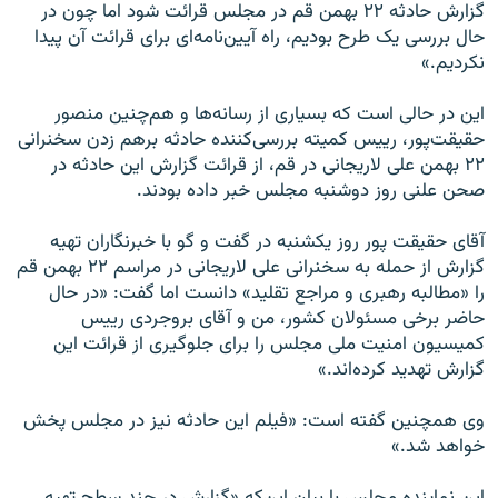
گزارش حادثه ۲۲ بهمن قم در مجلس قرائت شود اما چون در
حال بررسی یک طرح بودیم، راه آیین‌نامه‌ای برای قرائت آن پیدا
نکردیم.»
این در حالی است که بسیاری از رسانه‌ها و هم‌چنین منصور
حقیقت‌پور، رییس کمیته بررسی‌کننده حادثه برهم زدن سخنرانی
۲۲ بهمن علی لاریجانی در قم، از قرائت گزارش این حادثه در
صحن علنی روز دوشنبه مجلس خبر داده بودند.
آقای حقيقت پور روز یکشنبه در گفت و گو با خبرنگاران تهيه
گزارش از حمله به سخنرانی علی لاريجانی در مراسم ۲۲ بهمن قم
را «مطالبه رهبری و مراجع تقليد» دانست اما گفت: «در حال
حاضر برخی مسئولان کشور، من و آقای بروجردی ریيس
کميسيون امنيت ملی مجلس را برای جلوگيری از قرائت اين
گزارش تهديد کرده‌اند.»
وی همچنين گفته است: «فيلم اين حادثه نيز در مجلس پخش
خواهد شد.»
این نماینده مجلس با بیان این‌که «گزارش در چند سطح تهیه