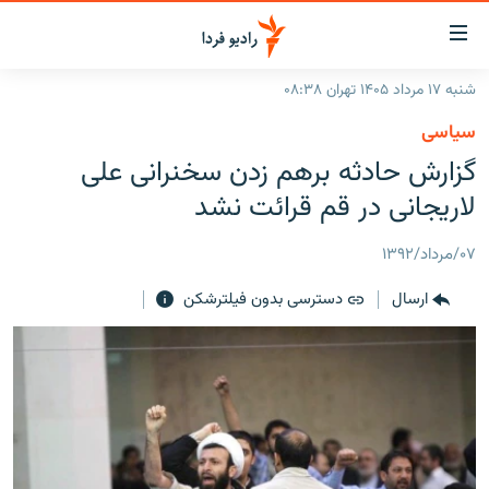
ینک‌های
ابلیت
سترسی
شنبه ۱۷ مرداد ۱۴۰۵ تهران ۰۸:۳۸
ازگشت
صفحه اصلی
سیاسی
ازگشت
ایران
گزارش حادثه برهم زدن سخنرانی علی
ه
نوی
جهان
لاریجانی در قم قرائت نشد
صلی
رادیو
فتن
۰۷/مرداد/۱۳۹۲
ه
پادکست
انتخاب کنید و بشنوید
فحه
ارسال
دسترسی بدون فیلترشکن
چندرسانه‌ای
برنامه‌های رادیویی
ستجو
زنان فردا
فرکانس‌ها
گزارش‌های تصویری
گزارش‌های ویدئویی
English
به ما بپیوندید