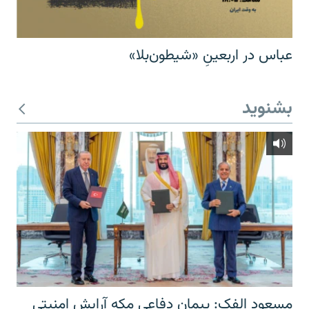
عباس در اربعینِ «شیطون‌بلا»
بشنوید
مسعود الفک: پیمان دفاعی مکه آرایش امنیتی