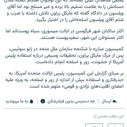
بعضی شاهدان عينی گفته‌اند که اين نوجوان هنگام کشته شدن
دستانش را به علامت تسليم بالا برده و غير مسلح بود اما آقای
ويلسون در دادگاه گفته که مايکل براون تلاش داشته با ضرب و
شتم آقای ویلسون اسلحه‌اش را در اختيار بگیرد.
اکثر ساکنان شهر فرگوسن در ايالت ميسوری، سياه پوست‌اند اما
اکثر مسئولان اين شهر، سفيدپوست هستند.
کميسيون مبارزه با شکنجه سازمان ملل متحد در ژنو سوئيس،
پس از مرگ مايکل براون، تحقيقات وسيعی درباره استفاده پليس
آمريکا از خشونت، زور و اسلحه انجام داده‌است.
بر مبنای گزارش اين کميسيون، پليس ايالات متحده آمريکا، به
«بدرفتاری و استفاده بيش از اندازه از زور و اسلحه، به ويژه عليه
اعضای اقليت‌های نژادی و قومی» متهم شده است.
ارسال
دسترسی بدون فیلترشکن
به ما بپیوندید
این مطلب بخشی از: