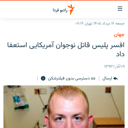
ینک‌های
ابلیت
سترسی
جمعه ۱۶ مرداد ۱۴۰۵ تهران ۰۹:۱۹
ازگشت
صفحه اصلی
جهان
ازگشت
ایران
افسر پلیس قاتل نوجوان آمریکایی استعفا
ه
نوی
جهان
داد
صلی
رادیو
فتن
۰۹/آذر/۱۳۹۳
ه
پادکست
انتخاب کنید و بشنوید
فحه
ارسال
دسترسی بدون فیلترشکن
چندرسانه‌ای
برنامه‌های رادیویی
ستجو
زنان فردا
فرکانس‌ها
گزارش‌های تصویری
گزارش‌های ویدئویی
English
به ما بپیوندید