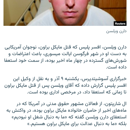
دارن ویلسن
زبان‌های دیگر
دارن ويلسن، افسر پليس که قتل مايکل براون، نوجوان آمريکايی
به دست او در شهر فرگوسن ايالت ميسوری، باعث اعتراضات و
شورش‌های گسترده در چهار ماه اخير بوده، از سمت خود استعفا
داده است.
خبرگزاری آسوشيتدپرس، يکشنبه ۹ آذر و به نقل از وکيل اين
افسر پليس گزارش داده که آقای ويلسن پس از قتل مايکل براون
تا زمانی که استعفا داد، در مرخصی اداری بوده است.
ال شارپتون، از فعالان مشهور حقوق مدنی در آمريکا که در
ماه‌های اخير از حاميان خانواده مايکل براون بوده، در واکنش به
استعفای دارن ويلسن گفته که «ما به دنبال شغل او نبوديم»
بلکه «ما به دنبال عدالت برای مايکل براون هستيم.»