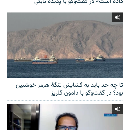
داده است» در گفت‌وگو با پدیده ثابتی
تا چه حد باید به گشایش تنگهٔ هرمز خوشبین
بود؟ در گفت‌وگو با دامون گلریز