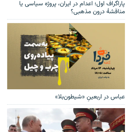
پاراگراف اول؛ اعدام در ایران، پروژه سیاسی یا
مناقشهٔ درون مذهبی؟
عباس در اربعینِ «شیطون‌بلا»