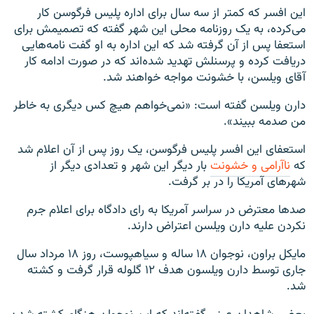
اين افسر که کمتر از سه سال برای اداره پليس فرگوسن کار
می‌کرده، به يک روزنامه محلی اين شهر گفته که تصميمش برای
استعفا پس از آن گرفته شد که اين اداره به او گفت نامه‌هايی
دريافت کرده و پرسنلش تهديد شده‌اند که در صورت ادامه کار
آقای ويلسن، با خشونت مواجه خواهند شد.
دارن ويلسن گفته است: «نمی‌خواهم هيچ کس ديگری به خاطر
من صدمه ببيند».
استعفای اين افسر پليس فرگوسن، يک روز پس از آن اعلام شد
که
ناآرامی و خشونت
بار ديگر اين شهر و تعدادی ديگر از
شهرهای آمريکا را در بر گرفت.
صدها معترض در سراسر آمريکا به رای دادگاه برای اعلام جرم
نکردن عليه دارن ويلسن اعتراض دارند.
مايکل براون، نوجوان ۱۸ ساله و سياهپوست، روز ۱۸ مرداد سال
جاری توسط دارن ويلسون هدف ۱۲ گلوله قرار گرفت و کشته
شد.