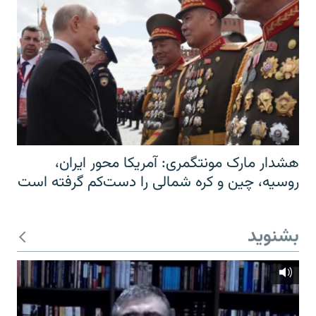
هشدار مارک مونتگمری: آمریکا محور ایران،
روسیه، چین و کره شمالی را دست‌کم گرفته است
بشنوید