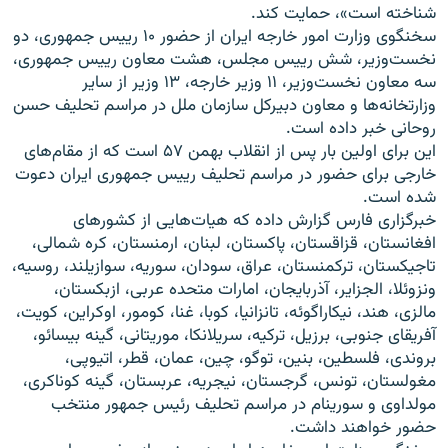
شناخته است»، حمايت کند.
سخنگوی وزارت امور خارجه ایران از حضور ۱۰ ریيس جمهوری، دو
نخست‌وزير، شش ریيس مجلس، هشت معاون ریيس جمهوری،
سه معاون نخست‌وزير، ۱۱ وزير خارجه، ۱۳ وزير از ساير
وزارتخانه‌ها و معاون دبيرکل سازمان ملل در مراسم تحليف حسن
روحانی خبر داده است.
اين برای اولين بار پس از انقلاب بهمن ۵۷ است که از مقام‌های
خارجی برای حضور در مراسم تحليف ریيس جمهوری ایران دعوت
شده است.
خبرگزاری فارس گزارش داده که هيات‌هايی از کشورهای
افغانستان، قزاقستان، پاکستان، لبنان، ارمنستان، کره شمالی،
تاجيکستان، ترکمنستان، عراق، سودان، سوريه، سوازيلند، روسيه،
ونزوئلا، الجزاير، آذربايجان، امارات متحده عربی، ازبکستان،
مالزی، هند، نيکاراگوئه، تانزانيا، کوبا، غنا، کومور، اوکراين، کويت،
آفريقای جنوبی، برزيل، ترکيه، سريلانکا، موريتانی، گينه بيسائو،
بروندی، فلسطين، بنين، توگو، چين، عمان، قطر، اتيوپی،
مغولستان، تونس، گرجستان، نيجريه، عربستان، گينه کوناکری،
مولداوی و سورينام در مراسم تحليف رئيس جمهور منتخب
حضور خواهند داشت.