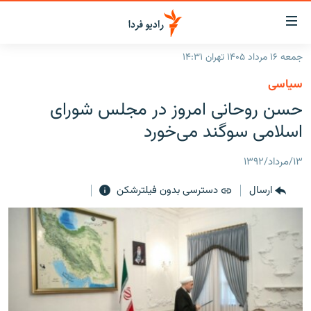
ینک‌های
ابلیت
سترسی
جمعه ۱۶ مرداد ۱۴۰۵ تهران ۱۴:۳۱
ازگشت
صفحه اصلی
سیاسی
ازگشت
ایران
حسن روحانی امروز در مجلس شورای
ه
نوی
جهان
اسلامی سوگند می‌خورد
صلی
رادیو
فتن
۱۳/مرداد/۱۳۹۲
ه
پادکست
انتخاب کنید و بشنوید
فحه
ارسال
دسترسی بدون فیلترشکن
چندرسانه‌ای
برنامه‌های رادیویی
ستجو
زنان فردا
فرکانس‌ها
گزارش‌های تصویری
گزارش‌های ویدئویی
English
به ما بپیوندید