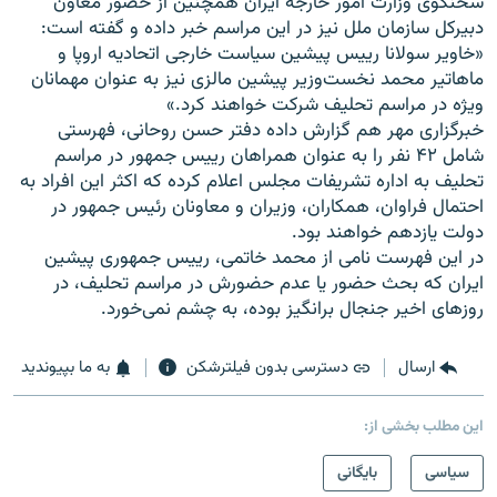
سخنگوی وزارت امور خارجه ایران همچنين از حضور معاون
دبيرکل سازمان ملل نيز در اين مراسم خبر داده و گفته است:
«خاوير سولانا ریيس پيشين سياست خارجی اتحاديه اروپا و
ماهاتير محمد نخست‌وزير پيشين مالزی نيز به عنوان مهمانان
ويژه در مراسم تحليف شرکت خواهند کرد.»
خبرگزاری مهر هم گزارش داده دفتر حسن روحانی، فهرستی
شامل ۴۲ نفر را به عنوان همراهان ریيس جمهور در مراسم
تحليف به اداره تشريفات مجلس اعلام کرده که اکثر اين افراد به
احتمال فراوان، همکاران، وزيران و معاونان رئيس جمهور در
دولت يازدهم خواهند بود.
در اين فهرست نامی از محمد خاتمی، ریيس جمهوری پيشين
ايران که بحث حضور يا عدم حضورش در مراسم تحليف، در
روزهای اخير جنجال‌ برانگيز بوده، به چشم نمی‌خورد.
ارسال
دسترسی بدون فیلترشکن
به ما بپیوندید
این مطلب بخشی از:
سیاسی
بایگانی