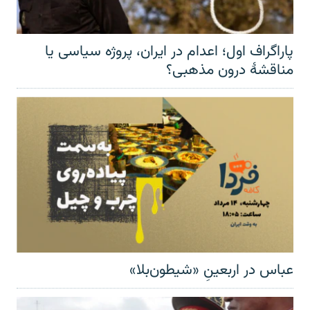
پاراگراف اول؛ اعدام در ایران، پروژه سیاسی یا
مناقشهٔ درون مذهبی؟
عباس در اربعینِ «شیطون‌بلا»