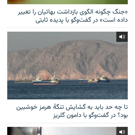
«جنگ چگونه الگوی بازداشت بهائیان را تغییر
داده است» در گفت‌وگو با پدیده ثابتی
تا چه حد باید به گشایش تنگهٔ هرمز خوشبین
بود؟ در گفت‌وگو با دامون گلریز