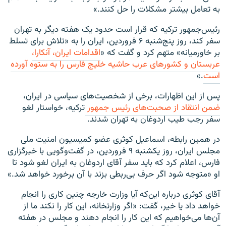
به تعامل بیشتر مشکلات را حل کنند.»
رئیس‌جمهور ترکیه که قرار است حدود یک هفته دیگر به تهران
سفر کند، روز پنج‌شنبه ۶ فروردین، ایران را به «تلاش برای تسلط
بر خاورمیانه» متهم کرد و گفت که «
اقدامات ایران، آنکارا،
عربستان و کشورهای عرب حاشیه خلیج فارس را به ستوه آورده
است
.»
پس از این اظهارات، برخی از شخصیت‌های سیاسی در ایران،‌
ضمن انتقاد از صحبت‌های رئیس جمهور
ترکیه، خواستار لغو
سفر رجب طیب اردوغان به تهران شدند.
در همین رابطه،‌ اسماعیل کوثری عضو کمیسیون امنیت ملی
مجلس ایران، روز یکشنبه ۹ فروردین،‌ در گفت‌وگویی با خبرگزاری
فارس،‌ اعلام کرد که باید سفر آقای اردوغان به ایران لغو شود تا
او «متوجه شود اگر حرف بی‌ربطی بزند با آن برخورد خواهد شد.»
آقای کوثری درباره این‌که آیا وزارت خارجه چنین کاری را انجام
خواهد داد یا خیر، گفت: «اگر وزارتخانه،‌ این کار را نکند ما از
آن‌ها می‌خواهیم که این کار را انجام دهند و مجلس در هفته