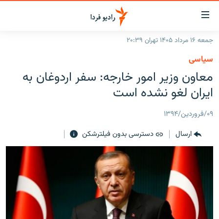
ینک‌های
ابلیت
سترسی
جمعه ۱۶ مرداد ۱۴۰۵ تهران ۲۰:۳۹
ازگشت
صفحه اصلی
سیاسی
ازگشت
ایران
معاون وزیر امور خارجه:‌ سفر اردوغان به
ه
نوی
جهان
ایران لغو نشده است
صلی
رادیو
فتن
۰۹/فروردین/۱۳۹۴
ه
پادکست
انتخاب کنید و بشنوید
فحه
ارسال
دسترسی بدون فیلترشکن
چندرسانه‌ای
برنامه‌های رادیویی
ستجو
زنان فردا
فرکانس‌ها
گزارش‌های تصویری
گزارش‌های ویدئویی
English
به ما بپیوندید