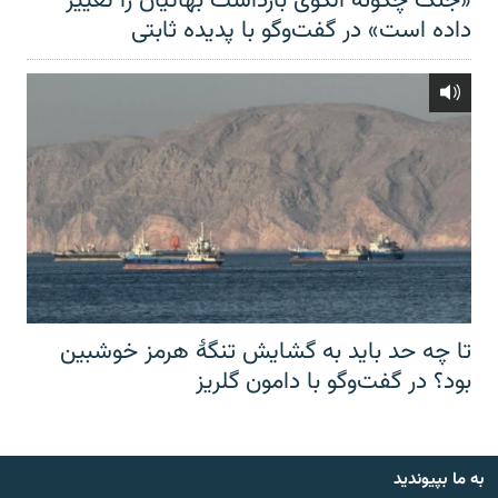
«جنگ چگونه الگوی بازداشت بهائیان را تغییر
داده است» در گفت‌وگو با پدیده ثابتی
تا چه حد باید به گشایش تنگهٔ هرمز خوشبین
بود؟ در گفت‌وگو با دامون گلریز
به ما بپیوندید