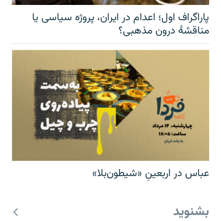
پاراگراف اول؛ اعدام در ایران، پروژه سیاسی یا
مناقشهٔ درون مذهبی؟
عباس در اربعینِ «شیطون‌بلا»
بشنوید