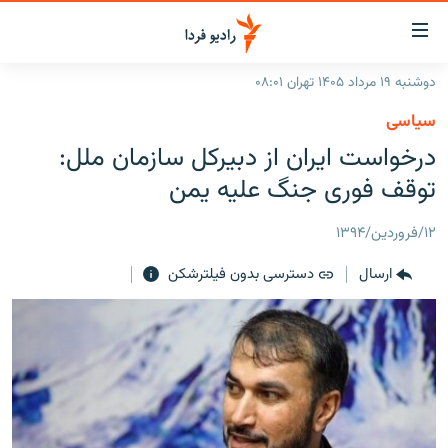
ینک‌های
ابلیت
سترسی
دوشنبه ۱۹ مرداد ۱۴۰۵ تهران ۰۸:۰۱
ازگشت
صفحه اصلی
سیاسی
ازگشت
ایران
درخواست ایران از دبیرکل سازمان ملل:
ه
نوی
جهان
توقف فوری جنگ علیه یمن
صلی
رادیو
فتن
۱۲/فروردین/۱۳۹۴
ه
پادکست
انتخاب کنید و بشنوید
فحه
ارسال
دسترسی بدون فیلترشکن
چندرسانه‌ای
برنامه‌های رادیویی
ستجو
زنان فردا
فرکانس‌ها
گزارش‌های تصویری
گزارش‌های ویدئویی
English
به ما بپیوندید