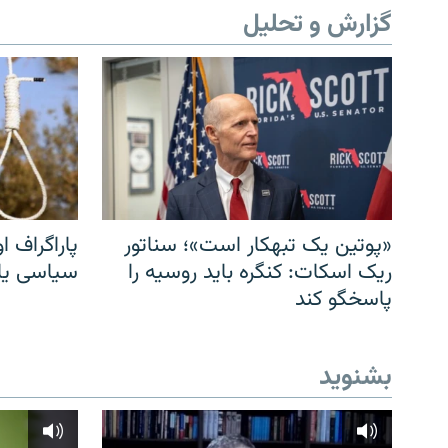
گزارش و تحلیل
«پوتین یک تبهکار است»؛ سناتور
پاراگراف او
ریک اسکات: کنگره باید روسیه را
سیاسی یا 
پاسخگو کند
بشنوید