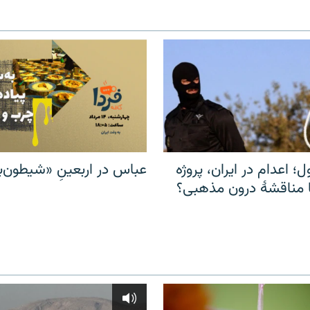
ل؛ اعدام در ایران، پروژه
عباس در اربعینِ «شیطون‌بل
مناقشهٔ درون مذهبی؟