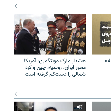
ا»
هشدار مارک مونتگمری: آمریکا
محور ایران، روسیه، چین و کره
شمالی را دست‌کم گرفته است