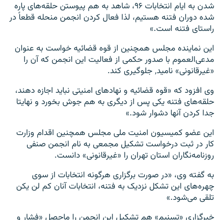
شدن به ایام انتخابات ۹۶، شاهد به هم پیوستن حلقه‌های پاره
شده دوران فتنه هستیم، لذا فعال کردن انجمن منحله قطعاً در
راستای فتنه است.»
این نماینده مجلس همچنین از قوه قضائیه خواست به عنوان
مدعی‌العموم با صدور حکمی از فعالیت این انجمن که آن را
«غیرقانونی» نامید٬ جلوگیری کند.
وی افزود که «قوه قضائیه و نهادهای امنیتی نباید اجازه دهند،
حلقه‌های فتنه یکی پس از دیگری به هم جوش بخورد و نهایتا
جدا کردن آنها دشوار شود.»
این عضو کمیسیون امنیت ملی مجلس همچنین اقدام وزارت
کار در ثبت درخواست تشکیل مجمعی به نام انجمن صنفی
روزنامه‌نگاران استان تهران را «غیرقانونی» دانست.
به گفته وی، «در صورت برگزاری هرگونه انتخابات از سوی
چهره‌های این تشکل نزدیک به فتنه، انتخابات آنان کم لن یکن
تلقی می‌شود.»
خبرگزاری «تسنیم» هم تشکیل این انجمن را ماحصل «فشار و