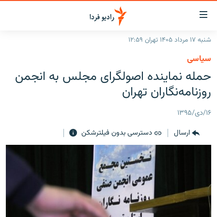
ینک‌های
ابلیت
سترسی
شنبه ۱۷ مرداد ۱۴۰۵ تهران ۱۲:۵۹
ازگشت
صفحه اصلی
سیاسی
ازگشت
ایران
حمله نماینده اصولگرای مجلس به انجمن
ه
نوی
جهان
روزنامه‌نگاران تهران
صلی
رادیو
فتن
۱۶/دی/۱۳۹۵
ه
پادکست
انتخاب کنید و بشنوید
فحه
ارسال
دسترسی بدون فیلترشکن
چندرسانه‌ای
برنامه‌های رادیویی
ستجو
زنان فردا
فرکانس‌ها
گزارش‌های تصویری
گزارش‌های ویدئویی
English
به ما بپیوندید