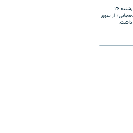
در همین زمینه محمدعلی اسفنانی، عضو کمیسیون حقوقی و قضایی مجلس، روز چهارشنبه ۲۶
«بدحجابی» از سوی
 داشت.