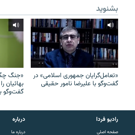
بشنوید
«تعامل‌گرایان جمهوری اسلامی» در
«جنگ چگو
گفت‌وگو با علیرضا نامور حقیقی
بهائیان را
گفت‌وگو با
English
رادیو فردا
درباره
به ما بپیوندید
صفحه اصلی
درباره ما