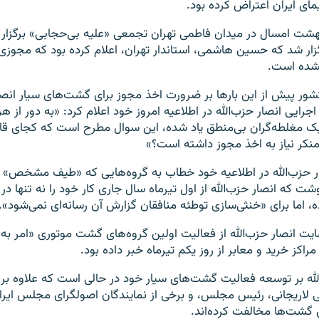
ای ایران اعتراض کرده بود.
وه ۱۷ اردیبهشت امسال در میدان فاطمی تهران تجمعی «علیه بی‌حجابی» برگزار
زار شد که حسین هاشمی، استاندار تهران، اعلام کرده بود که مجوزی ب
شده است.
ور پیش از این بارها بر ضرورت اخذ مجوز برای گشت‌های سیار انصار 
د اجرایی انصار حزب‌الله در اطلاعیه امروز خود اعلام کرد: «به دور از 
ک مغلطه‌گران بی‌منطق ياد شده، اين سوال مطرح است كه كجای قان
نكر نياز به اخذ مجوز داشته است؟»
ار حزب‌الله در اطلاعیه خود خطاب به گروه‌هایی که «طيف مشخص» 
وشت که انصار حزب‌الله از اول تيرماه سال جاری كار خود را نه تنها در 
، اما برای «خنثی‌سازی توطئه منافقان گزارش آن رسانه‌ای نمی‌شود».
یت انصار حزب‌الله از فعالیت اولین گروه‌های گشت موتوری «امر به
مراکز خرید و معابر از روز یکم تیرماه خبر داده بود.
الله بر توسعه فعالیت گشت‌های سیار خود در حالی است که علاوه ب
لاریجانی، رئیس مجلس، و برخی از نمایندگان اصولگرای مجلس ایرا
ن گشت‌ها مخالفت کرده‌اند.