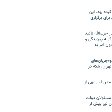
 کرده بود. این
رای برگزاری
حزب‌الله تاکید
هرگونه پيچيدگی و
ون امر به
و«جريان‌های
تهران، بلكه در
 معروف و نهی از
ر مسئولان دولت
ن نیز پیش از