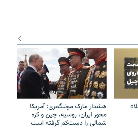
ا»
هشدار مارک مونتگمری: آمریکا
محور ایران، روسیه، چین و کره
شمالی را دست‌کم گرفته است