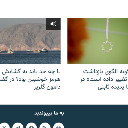
نه الگوی بازداشت
تا چه حد باید به گشایش ت
 تغییر داده است» در
هرمز خوشبین بود؟ در گفت‌
 پدیده ثابتی
دامون گلریز
به ما بپیوندید