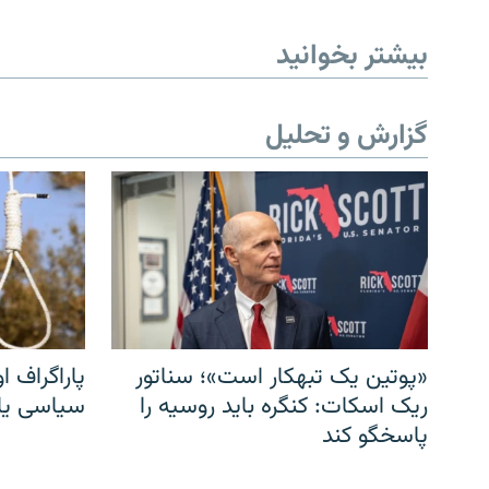
بیشتر بخوانید
گزارش و تحلیل
«پوتین یک تبهکار است»؛ سناتور
پاراگراف او
ریک اسکات: کنگره باید روسیه را
سیاسی یا 
پاسخگو کند