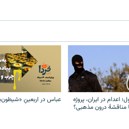
ل؛ اعدام در ایران، پروژه
عباس در اربعینِ «شیطون‌بل
مناقشهٔ درون مذهبی؟