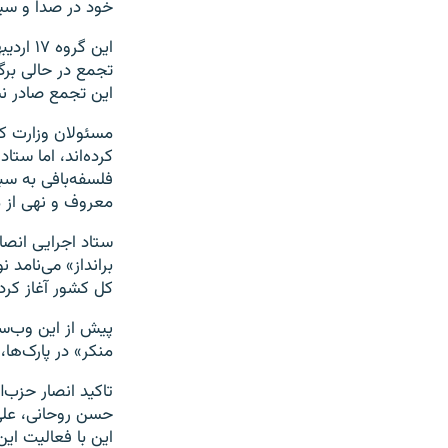
خود در صدا و سیم
این گر
تجمع در حالی برگ
این تجمع صادر ن
مسئولان وزارت کش
کرده‌اند، اما ستا
فلسفه‌بافی به سب
معروف و نهی از م
ستاد اجرایی انص
برانداز» می‌نامد ن
كل كشور آغاز كرده
پیش از این وب‌سا
منکر» در پارک‌ها، 
تاکید انصار حزب‌
حسن روحانی، علی 
این با فعالیت ای