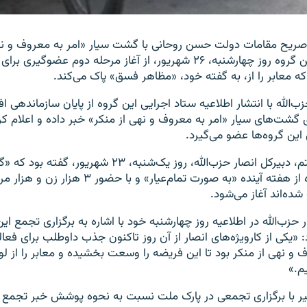
صریح مقامات دولت حسن روحانی با گشت سیار «امر به معروف و نه
انصار حزب‌الله، این گروه روز چهارشنبه، ۲۶ شهریور، از آغاز مرحله دوم ع
که معابر را از، به گفته خود، «مظاهر فسق» پاک می‌کند.
‌الله با انتشار اطلاعیه ستاد اجرایی این گروه از پایان سازماندهی ا
ی گشت‌های سیار «امر به معروف و نهی از منكر» خبر داده و اعلام کر
ین گروه‌ها عضو می‌گیرد.
عبدالمجید محشتم، دبیرکل انصار حزب‌الله، روز یک‌شنبه، ۲۳ شهریور
ارشادی» این گروه از هفته آینده «به صورت تمام‌عیار» و ب
ده‌اند آغاز می‌شود.
 «یكی از كارويژه‌های انصار از آن روز تاكنون جذب داوطلب برای فعا
ف و نهی از منكر بود تا اين فريضه را وسعت بخشيده و معابر را از 
م.»