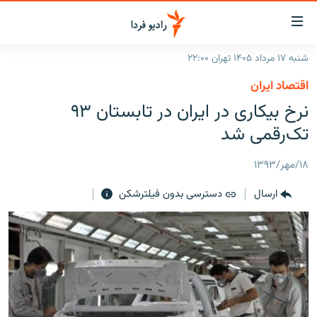
ینک‌های
ابلیت
سترسی
شنبه ۱۷ مرداد ۱۴۰۵ تهران ۲۲:۰۰
ازگشت
صفحه اصلی
اقتصاد ایران
ازگشت
ایران
نرخ بیکاری در ایران در تابستان ۹۳
ه
نوی
جهان
تک‌رقمی شد
صلی
رادیو
فتن
۱۸/مهر/۱۳۹۳
ه
پادکست
انتخاب کنید و بشنوید
فحه
ارسال
دسترسی بدون فیلترشکن
چندرسانه‌ای
برنامه‌های رادیویی
ستجو
زنان فردا
فرکانس‌ها
گزارش‌های تصویری
گزارش‌های ویدئویی
English
به ما بپیوندید