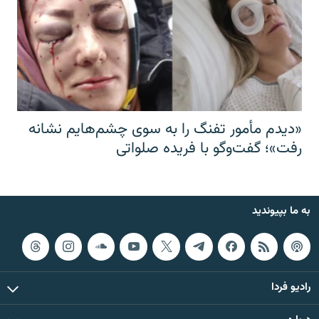
«دیدم مأمور تفنگ را به سوی چشم‌هایم نشانه
رفت»؛ گفت‌و‌گو با فریده صلواتی
به ما بپیوندید
رادیو فردا