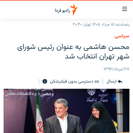
ینک‌های
ابلیت
سترسی
پنجشنبه ۱۵ مرداد ۱۴۰۵ تهران ۲۰:۴۰
ازگشت
صفحه اصلی
سیاسی
ازگشت
ایران
محسن هاشمی به عنوان رئیس شورای
ه
نوی
جهان
شهر تهران انتخاب شد
صلی
رادیو
فتن
۲۸/مرداد/۱۳۹۶
ه
پادکست
انتخاب کنید و بشنوید
فحه
ارسال
دسترسی بدون فیلترشکن
چندرسانه‌ای
برنامه‌های رادیویی
ستجو
زنان فردا
فرکانس‌ها
گزارش‌های تصویری
گزارش‌های ویدئویی
English
به ما بپیوندید