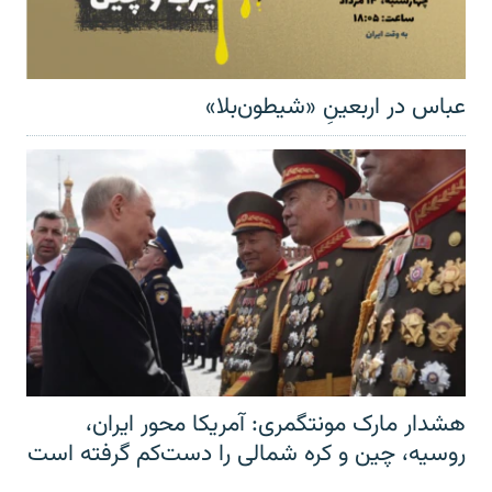
عباس در اربعینِ «شیطون‌بلا»
هشدار مارک مونتگمری: آمریکا محور ایران،
روسیه، چین و کره شمالی را دست‌کم گرفته است