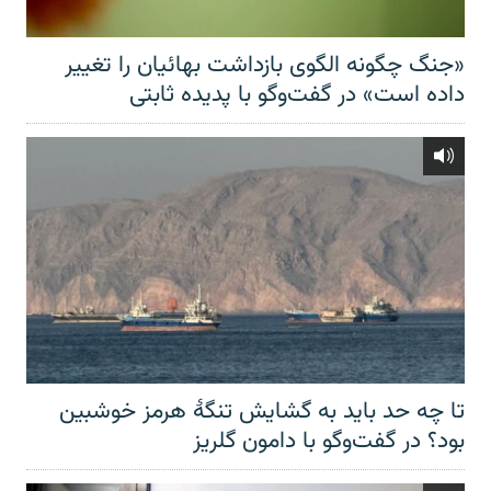
«جنگ چگونه الگوی بازداشت بهائیان را تغییر
داده است» در گفت‌وگو با پدیده ثابتی
تا چه حد باید به گشایش تنگهٔ هرمز خوشبین
بود؟ در گفت‌وگو با دامون گلریز