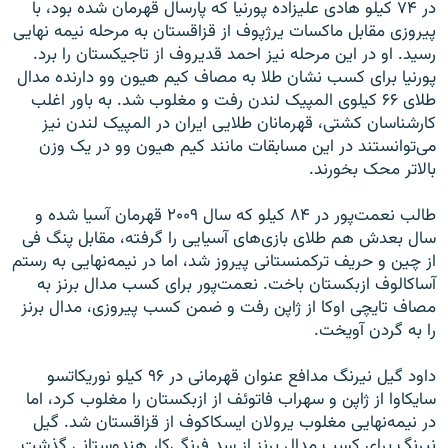
در ۷۴ کیلو هادی علیزاده پورنیا که پارسال قهرمان شده بود، با
پیروزی مقابل ماکسات یرژپوف از قزاقستان به مرحله نیمه نهایی
رسید. او در این مرحله نیز احمد قدیروف از تاجیکستان را برد.
پورنیا برای کسب نشان طلا به مصاف کیم هیون وو دارنده مدال
طلای ۶۶ کیلوی المپیک لندن رفت و مغلوب شد. به باور اغلب
کار‌شناسان کشتی، قهرمانان طلایی ایران در المپیک لندن نیز
می‌توانستند در این مسابقات مانند کیم هیون وو در یک وزن
بالا‌تر محک بخورند.
طالب نعمت‌پور در ۸۴ کیلو که سال ۲۰۰۹ قهرمان آسیا شده و
سال بعدش هم طلای بازی‌های آسیایی را گرفته، مقابل پنگ فی
از چین و حریف ترکمنستانی پیروز شد، اما در نیمه‌نهایی به رستم
آساکالوف ازبکستان باخت. نعمت‌پور برای کسب مدال برنز به
مصاف تایچی اوکا از ژاپن رفت و ضمن کسب پیروزی، مدال برنز
را به گردن آویخت.
داود گیل‌ نیرنگ مدافع عنوان قهرمانی در ۹۶ کیلو نوریکاتسو
سایکاوا از ژاپن و سهراب فاتو‌ئف از ازبکستان را مغلوب کرد، اما
در نیمه‌نهایی مغلوب یرولان ایسکاکوف از قزاقستان شد. گیل
‌نیرنگ برای کسب مدال برنز از سد فرنگی‌کار هندوستانی گذشت.