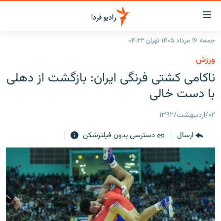
ینک‌های
ابلیت
سترسی
جمعه ۱۶ مرداد ۱۴۰۵ تهران ۰۴:۲۲
ازگشت
صفحه اصلی
ورزش
ازگشت
ایران
ناکامی کشتی فرنگی ایران: بازگشت از دهلی
ه
نوی
جهان
با دست خالی
صلی
رادیو
فتن
۰۲/اردیبهشت/۱۳۹۲
ه
پادکست
انتخاب کنید و بشنوید
فحه
ارسال
دسترسی بدون فیلترشکن
چندرسانه‌ای
برنامه‌های رادیویی
ستجو
زنان فردا
فرکانس‌ها
گزارش‌های تصویری
گزارش‌های ویدئویی
English
به ما بپیوندید