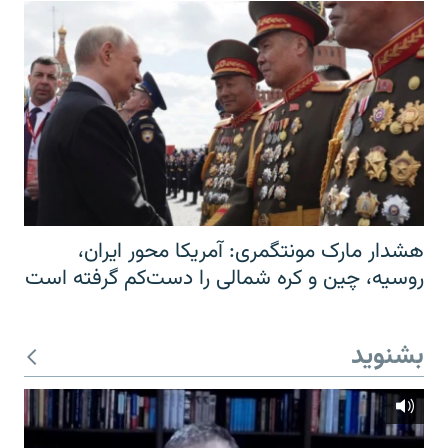
هشدار مارک مونتگمری: آمریکا محور ایران،
روسیه، چین و کره شمالی را دست‌کم گرفته است
بشنوید