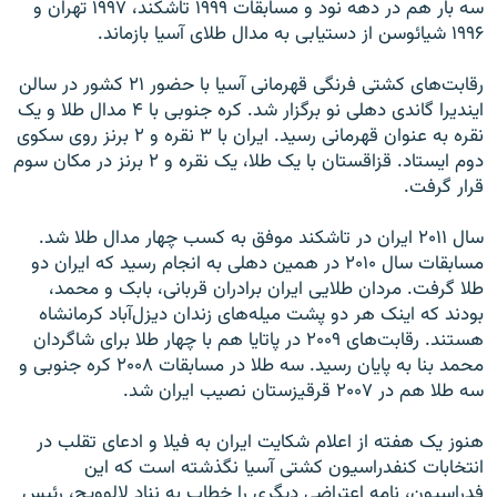
سه بار هم در دهه نود و مسابقات ۱۹۹۹ تاشکند، ۱۹۹۷ تهران و
۱۹۹۶ شیائوسن از دستیابی به مدال طلای آسیا بازماند.
رقابت‌های کشتی فرنگی قهرمانی آسیا با حضور ۲۱ کشور در سالن
ایندیرا گاندی دهلی نو برگزار شد. کره‌ جنوبی با ۴ مدال طلا و یک
نقره به عنوان قهرمانی رسید. ایران با ۳ نقره و ۲ برنز روی سکوی
دوم ایستاد. قزاقستان با یک طلا، یک نقره و ۲ برنز در مکان سوم
قرار گرفت.
سال ۲۰۱۱ ایران در تاشکند موفق به کسب چهار مدال طلا شد.
مسابقات سال ۲۰۱۰ در همین دهلی به انجام رسید که ایران دو
طلا گرفت. مردان طلایی ایران برادران قربانی، بابک و محمد،
بودند که اینک هر دو پشت میله‌های زندان دیزل‌آباد کرمانشاه
هستند. رقابت‌های ۲۰۰۹ در پاتایا هم با چهار طلا برای شاگردان
محمد بنا به پایان رسید. سه طلا در مسابقات ۲۰۰۸ کره جنوبی و
سه طلا هم در ۲۰۰۷ قرقیزستان نصیب ایران شد.
هنوز یک هفته از اعلام شکایت ایران به فیلا و ادعای تقلب در
انتخابات کنفدراسیون کشتی آسیا نگذشته است که این
فدراسیون، نامه اعتراضی دیگری را خطاب به نناد لالوویچ، رئیس