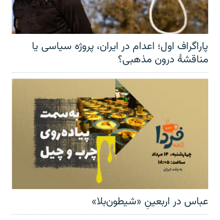
پاراگراف اول؛ اعدام در ایران، پروژه سیاسی یا
مناقشهٔ درون مذهبی؟
عباس در اربعینِ «شیطون‌بلا»