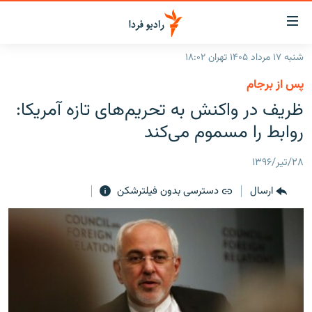
ینک‌های
ابلیت
سترسی
شنبه ۱۷ مرداد ۱۴۰۵ تهران ۱۸:۰۲
ازگشت
صفحه اصلی
پس از برجام
ازگشت
ایران
ظریف در واکنش به تحریم‌های تازه آمریکا:
ه
نوی
جهان
روابط را مسموم می‌کند
صلی
رادیو
فتن
۲۸/تیر/۱۳۹۶
ه
پادکست
انتخاب کنید و بشنوید
فحه
ارسال
دسترسی بدون فیلترشکن
چندرسانه‌ای
برنامه‌های رادیویی
ستجو
زنان فردا
فرکانس‌ها
گزارش‌های تصویری
گزارش‌های ویدئویی
English
به ما بپیوندید