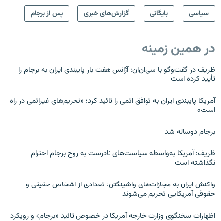
سیاسی
بایگانی
گزارش‌های خبری
پس از برجام
در همین زمینه
ظریف در گفت‌وگو با سی‌ان‌ان: آژانس هفت بار پایبندی ایران به برجام را
تأیید کرده است
آمریکا پایبندی ایران به توافق اتمی را تائید کرد؛ «تحریم‌های غیراتمی در راه
است»
برجام دوساله شد
ظریف: آمریکا به‌واسطه سیاست‌های نادرست به روح برجام احترام
نگذاشته است
واکنش ایران به مجازات‌های واشینگتن:‌ تعدادی از اشخاص حقيقی و
حقوقی آمريكايی تحریم می‌شوند
اظهارات سخنگوی وزارت خارجه آمریکا در خصوص تائید «برجام» و رویکرد