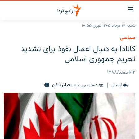
ینک‌های
ابلیت
سترسی
شنبه ۱۷ مرداد ۱۴۰۵ تهران ۱۸:۵۵
ازگشت
صفحه اصلی
سیاسی
ازگشت
ایران
کانادا به دنبال اعمال نفوذ برای تشدید
ه
نوی
جهان
تحریم جمهوری اسلامی
صلی
رادیو
فتن
۱۲/اسفند/۱۳۸۸
ه
پادکست
انتخاب کنید و بشنوید
فحه
ارسال
دسترسی بدون فیلترشکن
چندرسانه‌ای
برنامه‌های رادیویی
ستجو
زنان فردا
فرکانس‌ها
گزارش‌های تصویری
گزارش‌های ویدئویی
English
به ما بپیوندید