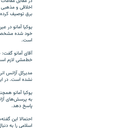
در مقابل مقامات 
اخلاقی و مذهبی خ
برق توصیف کرده
یوکیا آمانو در ع
خود شده مشخص نک
است.
آقای آمانو گفت: 
خط‌مشی لازم اس
مدیرکل آژانس انر
نشده است. در این
یوکیا آمانو همچن
به پرسش‌های آژان
پاسخ دهد.
احتمالا این گفته
اسلامی را به دنب