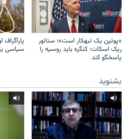
«پوتین یک تبهکار است»؛ سناتور
پاراگراف او
ریک اسکات: کنگره باید روسیه را
سیاسی یا 
پاسخگو کند
بشنوید