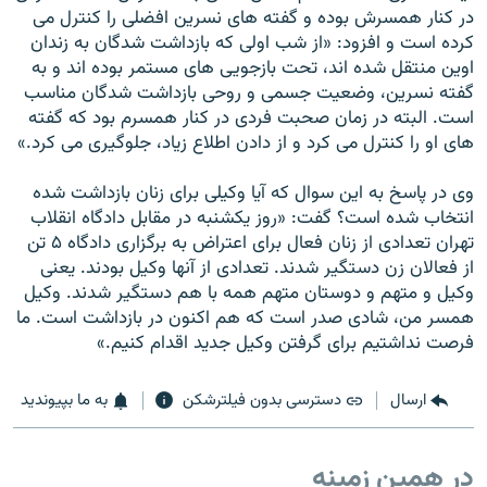
در کنار همسرش بوده و گفته های نسرين افضلی را کنترل می
کرده است و افزود: «از شب اولی که بازداشت شدگان به زندان
اوين منتقل شده اند، تحت بازجويی های مستمر بوده اند و به
گفته نسرين، وضعيت جسمی و روحی بازداشت شدگان مناسب
است. البته در زمان صحبت فردی در کنار همسرم بود که گفته
های او را کنترل می کرد و از دادن اطلاع زياد، جلوگيری می کرد.»
وی در پاسخ به اين سوال که آيا وکيلی برای زنان بازداشت شده
انتخاب شده است؟ گفت: «روز يکشنبه در مقابل دادگاه انقلاب
تهران تعدادی از زنان فعال برای اعتراض به برگزاری دادگاه ۵ تن
از فعالان زن دستگير شدند. تعدادی از آنها وکيل بودند. يعنی
وکيل و متهم و دوستان متهم همه با هم دستگير شدند. وکيل
همسر من، شادی صدر است که هم اکنون در بازداشت است. ما
فرصت نداشتيم برای گرفتن وکيل جديد اقدام کنيم.»
ارسال
دسترسی بدون فیلترشکن
به ما بپیوندید
در همین زمینه