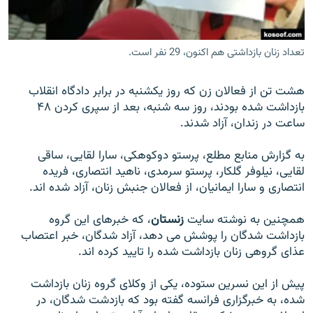
تعداد زنان بازداشتی هم اکنون، 29 نفر است.
زبان‌های دیگر
هشت تن از فعالان زن که روز يکشنبه در برابر دادگاه انقلاب
بازداشت شده بودند، روز سه شنبه، بعد از سپری کردن ۴۸
ساعت در زندان، آزاد شدند.
به گزارش منابع مطلع، پرستو دوکوهکی، سارا لقايی، ساقی
لقايی، نيلوفر گلکار، پرستو سرمدی، ناهيد انتصاری، فريده
انتصاری و سارا ايمانيان، از فعالان جنبش زنان، آزاد شده اند.
همچنین به نوشته سايت
زنستان
، که خبرهای اين گروه
بازداشت شدگان را پوشش می دهد، آزاد شدگان، خبر اعتصاب
عذای گروهی زنان بازداشت شده را تاييد کرده اند.
پيش از اين نسرين ستوده، يکی از وکلای گروه زنان بازداشت
شده، به خبرگزاری فرانسه گفته بود که بازدشت شدگان، در