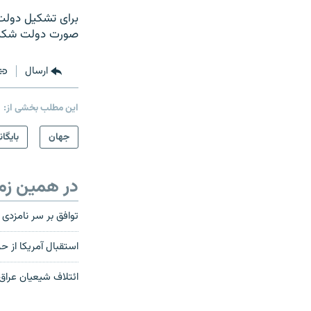
صورت دولت شکنن
ارسال
این مطلب بخشی از:
جهان
بایگان
در همین زم
توافق بر سر نامزدی 
استقبال آمريکا از ح
ائتلاف شيعيان عراق،