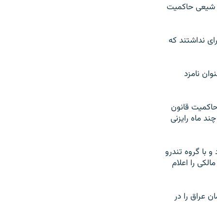
اف شیعی حاکمیت
رای نداشتند که
وان نامزد
 حاکميت قانون
چند ماه رايزنی
و با گروه تندرو
ی مالکی را اعلام
تحت رهبری عمار الحکیم ۱۷ کرسی پارلمان عراق را در