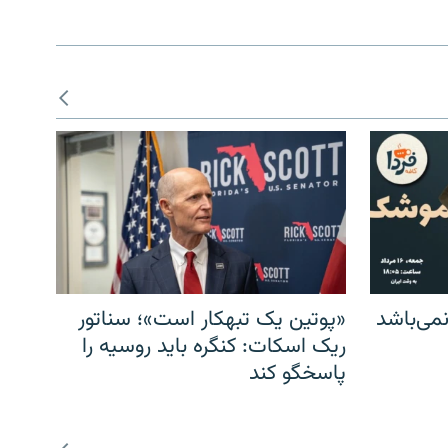
می‌باشد
«پوتین یک تبهکار است»؛ سناتور
ریک اسکات: کنگره باید روسیه را
پاسخگو کند