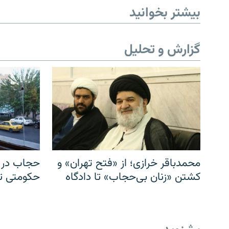
بیشتر بخوانید
گزارش و تحلیل
محمدباقر خرازی؛ از «فتح تهران» و
حجاب در ا
کشتن «زنان بی‌حجاب» تا دادگاه
حکومتی تا 