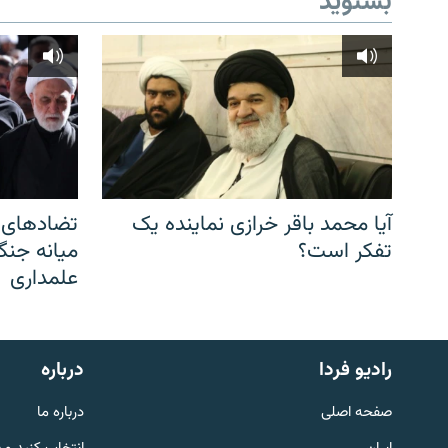
بشنوید
آیا محمد باقر خرازی نماینده یک
تضادهای د
تفکر است؟
میانه جنگ،
علمداری
English
رادیو فردا
درباره
به ما بپیوندید
صفحه اصلی
درباره ما