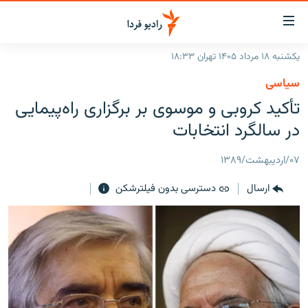
ینک‌های
ابلیت
سترسی
یکشنبه ۱۸ مرداد ۱۴۰۵ تهران ۱۸:۳۳
ازگشت
صفحه اصلی
سیاسی
ازگشت
ایران
تأکید کروبی و موسوی بر برگزاری راه‌پیمایی
ه
نوی
جهان
در سالگرد انتخابات
صلی
رادیو
فتن
۰۷/اردیبهشت/۱۳۸۹
ه
پادکست
انتخاب کنید و بشنوید
فحه
ارسال
دسترسی بدون فیلترشکن
چندرسانه‌ای
برنامه‌های رادیویی
ستجو
زنان فردا
فرکانس‌ها
گزارش‌های تصویری
گزارش‌های ویدئویی
English
به ما بپیوندید