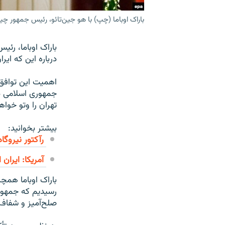
باراک اوباما (چپ) با هو جین‌تائو، رئیس جمهور 
باراک اوباما، رئی
درباره این که ای
اهمیت این توافق 
جمهوری اسلامی در
تهران را وتو خواه
بیشتر بخوانید:
رآکتور نیروگا
آمريكا: ايران
باراک اوباما همچ
رسیدیم که جمهوری
صلح‌آمیز و شفاف