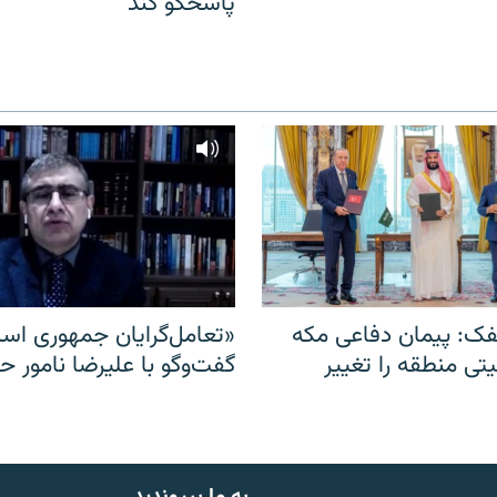
پاسخگو کند
ک: پیمان دفاعی مکه
«تعامل‌گرایان جمهوری اسل
یتی منطقه را تغییر
گفت‌وگو با علیرضا نامور ح
به ما بپیوندید