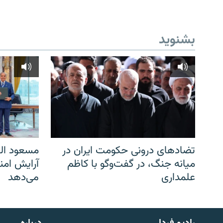
بشنوید
تضادهای درونی حکومت ایران در
مسعود الف
میانه جنگ، در گفت‌‌وگو با کاظم
آرایش امن
علمداری
می‌دهد
English
رادیو فردا
درباره