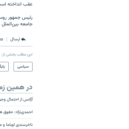
عقب انداخته اس
رئیس جمهور روسیه 
جامعه بین‌الملل د
ارسال
این مطلب بخشی از:
سیاسی
بایگ
در همین زم
آژانس از احتمال وجو
احمدی‌نژاد: حقوق ه
ناخرسندی اوباما و م