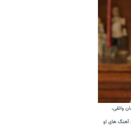
ان واثقی،
نه، آهنگ های او