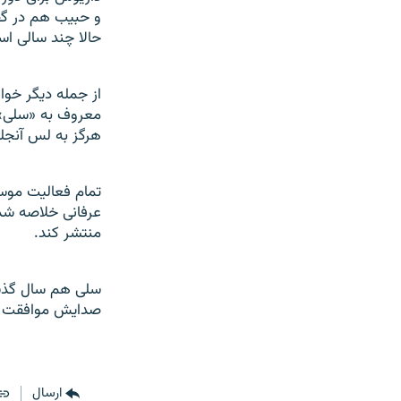
و حبیب هم در گف
حالا چند سالی اس
از جمله دیگر خوان
معروف به «سلی» اش
هرگز به لس آنجل
تمام فعالیت موس
عرفانی خلاصه شده،
منتشر کند.
سلی هم سال گذشته
صدایش موافقت نش
ارسال