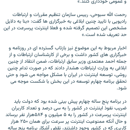
و عمومی خودداری کنند.»
رحمت الله سبوحی، رييس سازمان تنظيم مقررات و ارتباطات
راديويی با تاييد چنين ابلاغی به خبرگزاری ها گفت: «بنا به دلايل
مشخصی اين تصميم گرفته شده و فعلا اينترنت پرسرعت در اين
حد تعريف شده است.»
اخبار مربوط به اين موضوع نيز بازتاب گسترده ای در روزنامه و
خبرگزاری های کشور داشت و برخی از کارشناسان ارتباطات و از
جمله احمد معتمدی وزير سابق ارتباطات، ضمن انتقاد از چنين
ابلاغی به وزارت ارتباطات هشدار دادند که در صورت تدام چنين
روشی، توسعه اينترنت در ايران با مشکل مواجه می شود و حتی
تحقق برنامه چهارم توسعه در اين بخش با شکست موجه می
شود.
در برنامه پنج ساله چهارم پيش بينی شده بود که دولت بايد
ضريب نفوذ اينترنت در کشور را به سی درصد و تعداد کاربران
اينترنت پرسرعت در کشور را به ۵ ميليون و ۵۸۴هزار نفر برساند
و حال آنکه ممنوعيت اينترنت پر سرعت برای همان ۲۵۰ هزار
کاربری که در کشور وجود داشتند، نقض آشکار برنامه پنج ساله