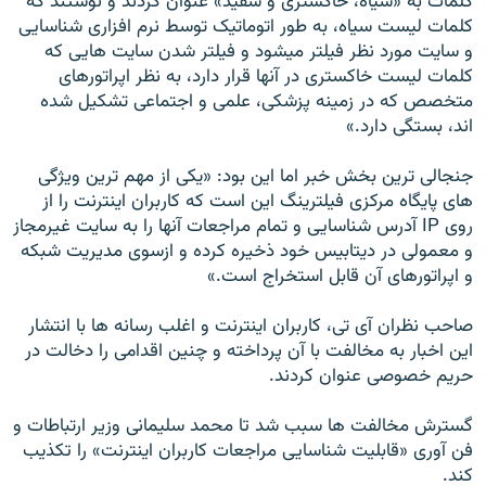
کلمات به «سياه، خاکستری و سفيد» عنوان کردند و نوشتند که
کلمات ليست سياه، به طور اتوماتيک توسط نرم افزاری شناسايی
و سايت مورد نظر فيلتر ميشود و فيلتر شدن سايت هايی که
کلمات ليست خاکستری در آنها قرار دارد، به نظر اپراتورهای
متخصص که در زمينه پزشکی، علمی و اجتماعی تشکيل شده
اند، بستگی دارد.»
جنجالی ترين بخش خبر اما اين بود: «يکی از مهم ترين ويژگی
های پايگاه مرکزی فيلترينگ اين است که کاربران اينترنت را از
روی IP آدرس شناسايی و تمام مراجعات آنها را به سايت غيرمجاز
و معمولی در ديتابيس خود ذخيره کرده و ازسوی مديريت شبکه
و اپراتورهای آن قابل استخراج است.»
صاحب نظران آی تی، کاربران اينترنت و اغلب رسانه ها با انتشار
اين اخبار به مخالفت با آن پرداخته و چنين اقدامی را دخالت در
حريم خصوصی عنوان کردند.
گسترش مخالفت ها سبب شد تا محمد سليمانی وزير ارتباطات و
فن آوری «قابليت شناسايی مراجعات کاربران اينترنت» را تکذيب
کند.