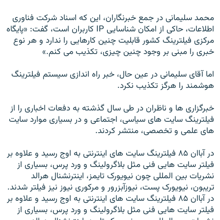
محمد سليمانی در جمع خبرنگاران، اين که اسناد شرکت فناوری
اطلاعات، حاکی از امکان شناسايی IP کاربران است، گفت: «پايگاه
مرکزی فيلترينگ کشور قابليت چنين کارهايی را ندارد و هر نوع
خبری را مبنی بر وجود چنين چيزی، تکذيب می کنم.»
اما آقای سليمانی در عين حال، خبر راه اندازی سيستم فيلترينگ
هوشمند را هرگز تکذيب نکرد.
خبرگزاری ها و ناظران در طی سال گذشته به دفعات اخباری را از
فيلترينگ سايت های سياسی، اجتماعی و در بسياری موارد سايت
های علمی و تخصصی، منتشر کردند.
در آباان ۸۵ فيلترينگ سايت های اينترنتی به اوج رسيد و علاوه بر
فيلتر سايت هايی فنی مثل بلاگرولينگ و ورد پرس، بسياری از
نشريات بين المللی چون نيويورک تايمز، اينترنشنال هرالد
تريبون، نيويورک پست، نيوزآبزرور و مرکوری نيوز نيز فيلتر شدند.
در آباان ۸۵ فيلترينگ سايت های اينترنتی به اوج رسيد و علاوه بر
فيلتر سايت هايی فنی مثل بلاگرولينگ و ورد پرس، بسياری از