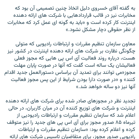
به گفته آقای خسروی دليل اتخاذ چنين تصميمی آن بود که
مخابرات نيز در قالب قراردادهايی با شرکت های ارائه دهنده
اينترنت کار کرده است و «بايد به گونه ای عمل کرد که مخابرات
از نظر حقوقی دچار مشکل نشود.»
معاون سازمان تنظيم مقررات و ارتباطات راديويی که متولی
چگونگی نظارت بر شرکت های ارائه دهنده اينترنت در کشور نيز
هست، درباره روند فعاليت آی اس پی هايی که مجوز فعلی
فعاليشان يک ساله است گفت که آنها در صورت پايان مهلت
مجوز«می توانند برای تمديد آن براساس دستورالعمل جديد اقدام
کنند» و «در صورت دارا بودن شرايط از اين پس مجوز فعاليت
آنها نيز دو ساله خواهد شد.»
تجديد نظر در مجوزهای صادر شده برای شرکت های ارائه دهنده
اينترنت و شرکت های توزيع کننده آن در ميان کاربران، در حالی
اعلام شد که سازمان تنظيم مقررات و ارتباطات راديوديی از
تيرماه ۸۵ صدور مجوز برای آی اس پی های جديد را نيز متوقف
کرده و اعلام کرده بود: «سازمان تنظيم مقررات و ارتباطات
راديويی صدور مجوز، برای متقاضيان تاسيس شرکت های ارائه