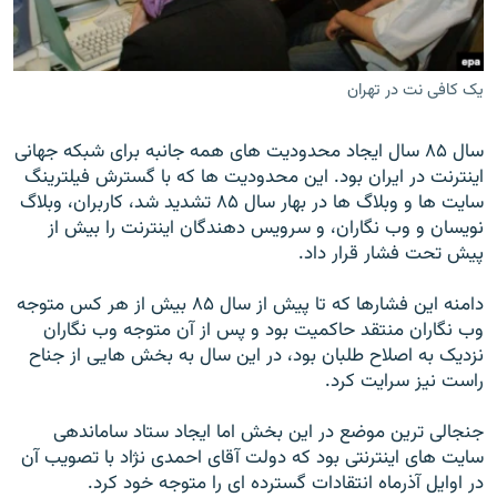
يک کافی نت در تهران
زبان‌های دیگر
سال ۸۵ سال ايجاد محدوديت های همه جانبه برای شبکه جهانی
اينترنت در ايران بود. اين محدوديت ها که با گسترش فيلترينگ
سايت ها و وبلاگ ها در بهار سال ۸۵ تشديد شد، کاربران، وبلاگ
نويسان و وب نگاران، و سرويس دهندگان اينترنت را بيش از
پيش تحت فشار قرار داد.
دامنه اين فشارها که تا پيش از سال ۸۵ بيش از هر کس متوجه
وب نگاران منتقد حاکميت بود و پس از آن متوجه وب نگاران
نزديک به اصلاح طلبان بود، در اين سال به بخش هايی از جناح
راست نيز سرايت کرد.
جنجالی ترين موضع در اين بخش اما ايجاد ستاد ساماندهی
سايت های اينترنتی بود که دولت آقای احمدی نژاد با تصويب آن
در اوايل آذرماه انتقادات گسترده ای را متوجه خود کرد.