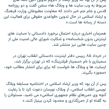
پس از آن بود که وزير ارشاد از «لزوم تدوين آئين نامه های
مربوط به وب سايت ها و وبلاگ ها» سخن گفت و دو روزنامه
قدس و جام جم خبر دادند که معاونت مطبوعاتی وزارت فرهنگ
و ارشاد اسلامی در حال تدوين «قواعدی حقوقی برای فعاليت اين
دسته از رسانه ها است.»
همزمان اخباری درباره احتمال برخورد دادستانی با «سايت های
اينترنتی بدون شناسنامه» و شکايت شورای عالی امنيت ملی از
چنين سايت هايی نيز منتشر شد.
در خرداد ۸۵ رييس دفتر اينترنت دادستانی انقلاب تهران در
سميناری با نام «سمينار فيلترينگ» که در تهران برگزار شد،
ازسايت ها و وبلاگ ها خواست که برای برای انتشار مطالب خود،
«مجوز» بگيرند.
پس از آن بود که وزير ارشاد اسلامی در اختتاميه مسابقه وبلاگ
نويسی انقلاب اسلامی، از وبلاک نويسان دعوت کرد تا با رعايت
آنچه وی «مرزهای نظام جمهوری اسلامی» می ناميد، مسئولان را
به گفته او از «مرزگذاری و محدود کردن بينياز کنند.»