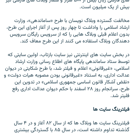
های فارسی زبان بيش از ۵۰۰ هزار و شمار وبلاگ های فارسی نيز
بيش از يک ميليون است.
مخالفت گسترده وبلاگ نويسان با طرح «ساماندهی»، وزارت
ارشاد اسلامی را واداشت تا چهار روز پس از آغاز اجرای اين طرح،
بدون اعلام قبلی وبلاگ هايی را که از سرويس رايگان سرويس
دهندگان وبلاگ استفاده می کنند از اين طرح معاف کند.
در بخش سايت های اينترنتی نيز سايت بازتاب، اولين سايتی که
توسط ستاد ساماندهی پايگاه های اطلاع رسانی وزارت ارشاد
اسلامی، «غيرقانونی» اعلام و فيلتر شد، با طرح شکايتی در ديوان
عدالت اداری، به استناد «غيرقانونی بودن مصوبه هيات دولت» و
«نقض آشکار قانون اساسی جمهوری اسلامی» در تدوين اين
طرح، سرانجام روز ۲۸ اسفند با حکم ديوان عدالت اداری رفع
فليتر شد.
فيلترينگ سايت ها
فيلترينگ سايت ها وبلاگ ها که از سال ۸۲ آغاز و در ۴ سال
گذشته تداوم داشته است، در سال ۸۵ با گستردگی بيشتری