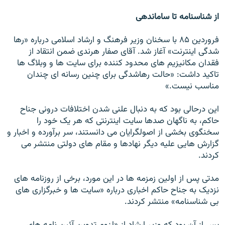
از شناسنامه تا ساماندهی
فروردين ۸۵ با سخنان وزير فرهنگ و ارشاد اسلامی درباره «رها
شدگی اينترنت» آغاز شد. آقای صفار هرندی ضمن انتقاد از
فقدان مکانيزيم های محدود کننده برای سايت ها و وبلاگ ها
تاکيد داشت: «حالت رهاشدگی برای چنين رسانه ای چندان
مناسب نيست.»
اين درحالی بود که به دنبال علنی شدن اختلافات درونی جناح
حاکم، به ناگهان صدها سايت اينترنتی که هر يک خود را
سخنگوی بخشی از اصولگرايان می دانستند، سر برآورده و اخبار و
گزارش هايی عليه ديگر نهادها و مقام های دولتی منتشر می
کردند.
مدتی پس از اولين زمزمه ها در اين مورد، برخی از روزنامه های
نزديک به جناح حاکم اخباری درباره «سايت ها و خبرگزاری های
بی شناسنامه» منتشر کردند.