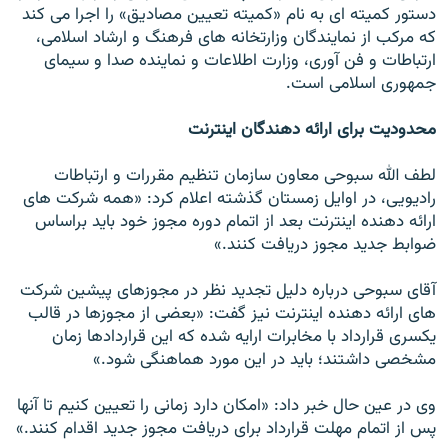
دستور کميته ای به نام «کميته تعيين مصاديق» را اجرا می کند
که مرکب از نمايندگان وزارتخانه های فرهنگ و ارشاد اسلامی،
ارتباطات و فن آوری، وزارت اطلاعات و نماينده صدا و سيمای
جمهوری اسلامی است.
محدوديت برای ارائه دهندگان اينترنت
لطف الله سبوحی معاون سازمان تنظيم مقررات و ارتباطات
راديويی، در اوايل زمستان گذشته اعلام کرد: «همه شرکت های
ارائه دهنده اينترنت بعد از اتمام دوره مجوز خود بايد براساس
ضوابط جديد مجوز دريافت کنند.»
آقای سبوحی درباره دليل تجديد نظر در مجوزهای پيشين شرکت
های ارائه دهنده اينترنت نيز گفت: «بعضی از مجوزها در قالب
يکسری قرارداد با مخابرات ارايه شده که اين قراردادها زمان
مشخصی داشتند؛ بايد در اين مورد هماهنگی شود.»
وی در عين حال خبر داد: «امکان دارد زمانی را تعيين کنيم تا آنها
پس از اتمام مهلت قرارداد برای دريافت مجوز جديد اقدام کنند.»