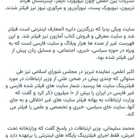
نشريات بين المللی چون نيويورک تايمز، اينترنشنال هرالد
تريبون، نيويورک پست، نيوزآبزرور و مرکوری نيوز نيز فيلتر شدند.
سايت ويکی پديا که بزرگترين دايره المعارف اينترنتی است فيلتر
شد و سايت معرفی و فروش کتاب آمازون نيز فيلتر شد. و اين
فهرست غير از صده ها هزار وبلاگ و سايت فارسی است که به
ويژه در حوزه سياسی، خبری، اجتماعی، و مسايل زنان پيش از
اين فيلتر شده بود.
اکبر اعلمی، نماينده تبريز در مجلس شورای اسلامی نيز طی
سئوالی که چندی پيش در صحن علنی از وزير ارتباطات در مورد
فيلترينگ سايت ها پرسيد، شمار سايت های فيلتر شده فارسی و
غير فارسی در ايران را بيش از ۱۰ ميليون ذکر کرد و گفت که
وزارت ارتباطات به بهانه فيلتر سايت های غير اخلاقی و به جای
آنها، سايت خای سياسی، خبری و تخصصی و علمی را فيلتر می
کند.
محمد سليمانی، وزير ارتباطات در پاسخ گفت که وزارتخانه تحت
امرش، فقط اجرای فيلترينگ پايگاه های اينترنتی را برعهده دارد و