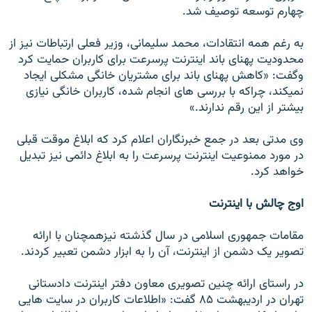
چهارم توسعه توصيف شد.
به رغم همه انتقادات، محمد سليمانی، وزير فعلی ارتباطات نيز از
محدوديت پهنای باند اينترنت پرسرعت برای کاربران حمايت کرد
وگفت: «کاهش پهنای باند برای مشتريان خانگی مشکلی ايجاد
نميکند، چراکه با بررسی های انجام شده، کاربران خانگی نيازی
بيشتر از اين رقم ندارند.»
وی مدتی بعد در جمع خبرنگاران اعلام کرد که ابلاغ موقت قبلی
در مورد ممنوعيت اينترنت پرسرعت را به ابلاغ دائمی نيز تبديل
خواهد کرد.
اوج چالش با اينترنت
مقامات جمهوری اسلامی در سال گذشته نيزهمچنان با ارائه
تصوير يک دشمن از اينترنت، آن را به ابزار دشمن تعبير کردند.
در راستای ارائه چنين تصويری معاون دفتر اينترنت دادستانی
تهران در ارديبهشت ۸۵ گفت: «اطلاعات کاربران در سايت هايی