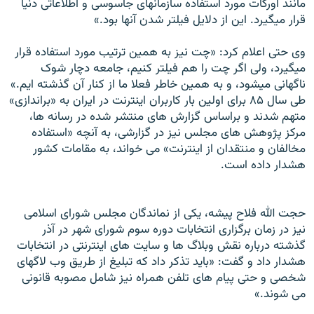
مانند اورکات مورد استفاده سازمانهای جاسوسی و اطلاعاتی دنيا
قرار ميگيرد. اين از دلايل فيلتر شدن آنها بود.»
وی حتی اعلام کرد: «چت نيز به همين ترتيب مورد استفاده قرار
ميگيرد، ولی اگر چت را هم فيلتر کنيم، جامعه دچار شوک
ناگهانی ميشود، و به همين خاطر فعلا ما از کنار آن گذشته ايم.»
طی سال ۸۵ برای اولين بار کاربران اينترنت در ايران به «براندازی»
متهم شدند و براساس گزارش های منتشر شده در رسانه ها،
مرکز پژوهش های مجلس نيز در گزارشی، به آنچه «استفاده
مخالفان و منتقدان از اينترنت» می خواند، به مقامات کشور
هشدار داده است.
حجت الله فلاح پيشه، يکی از نماندگان مجلس شورای اسلامی
نيز در زمان برگزاری انتخابات دوره سوم شورای شهر در آذر
گذشته درباره نقش وبلاگ ها و سايت های اينترنتی در انتخابات
هشدار داد و گفت: «بايد تذکر داد که تبليغ از طريق وب لاگهای
شخصی و حتی پيام های تلفن همراه نيز شامل مصوبه قانونی
می شوند.»