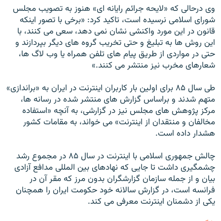
وی درحالی که «لايحه جرائم رايانه ای» هنوز به تصويب مجلس
شورای اسلامی نرسيده است، تاکيد کرد: «برخی با تصور اينکه
قانون در اين مورد واکنشی نشان نمی دهد، سعی می کنند، با
اين روش ها به تبليغ و حتی تخريب گروه های ديگر بپردازند و
حتی در مواردی از طريق پيام های تلفن همراه يا وب لاگ ها،
شعارهای مخرب نيز منتشر می کنند.»
طی سال ۸۵ برای اولين بار کاربران اينترنت در ايران به «براندازی»
متهم شدند و براساس گزارش های منتشر شده در رسانه ها،
مرکز پژوهش های مجلس نيز در گزارشی، به آنچه «استفاده
مخالفان و منتقدان از اينترنت» می خواند، به مقامات کشور
هشدار داده است.
چالش جمهوری اسلامی با اينترنت در سال ۸۵ در مجموع رشد
چشمگيری داشت تا جايی که نهادهای بين المللی مدافع آزادی
بيان و از جمله سازمان گزارشگران بدون مرز که مقر آن در
فرانسه است، در گزارش سالانه خود حکومت ايران را همچنان
يکی از دشمنان اينترنت معرفی می کند.