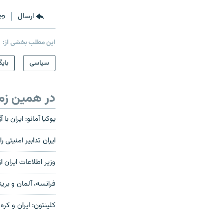
ارسال
این مطلب بخشی از:
سیاسی
بایگ
در همین زم
یوکیا آمانو: ایران ب
ایران تدابیر امنیتی
وزير اطلاعات ايران 
فرانسه، آلمان و بریتا
کلینتون: ایران و کره