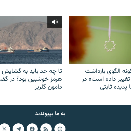
نه الگوی بازداشت
تا چه حد باید به گشایش ت
 تغییر داده است» در
هرمز خوشبین بود؟ در گفت‌
 پدیده ثابتی
دامون گلریز
به ما بپیوندید