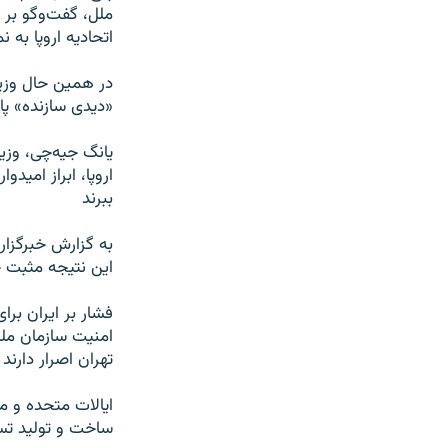
ملل، گفت‌وگو بر 
اتحادیه اروپا به 
در همین حال وزیر
«دیدی سازنده» پا
یانگ جیه‌چی، وزی
اروپا، ابراز امی
ببرند
به گزارش خبرگزار
این نتیجه مثبت ح
امنیت سازمان ملل
تهران اصرار دارن
ایالات متحده و مت
ساخت و تولید تسل