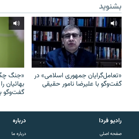
بشنوید
«تعامل‌گرایان جمهوری اسلامی» در
«جنگ چگو
گفت‌وگو با علیرضا نامور حقیقی
بهائیان را
گفت‌وگو با
English
رادیو فردا
درباره
به ما بپیوندید
صفحه اصلی
درباره ما