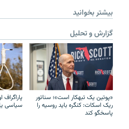
بیشتر بخوانید
گزارش و تحلیل
«پوتین یک تبهکار است»؛ سناتور
پاراگراف او
ریک اسکات: کنگره باید روسیه را
سیاسی یا 
پاسخگو کند