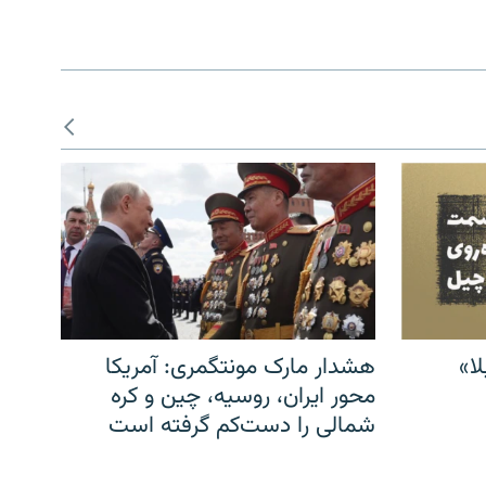
ا»
هشدار مارک مونتگمری: آمریکا
محور ایران، روسیه، چین و کره
شمالی را دست‌کم گرفته است