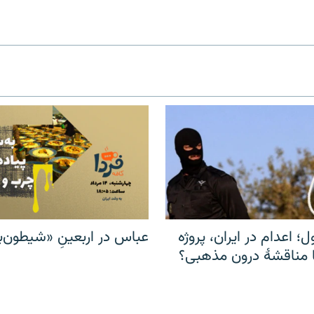
ل؛ اعدام در ایران، پروژه
عباس در اربعینِ «شیطون‌بل
مناقشهٔ درون مذهبی؟